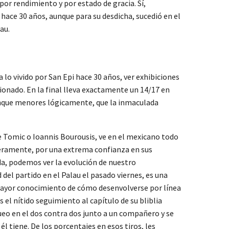
, por rendimiento y por estado de gracia. Sí,
ace 30 años, aunque para su desdicha, sucedió en el
au.
lo vivido por San Epi hace 30 años, ver exhibiciones
ionado. En la final lleva exactamente un 14/17 en
aunque menores lógicamente, que la inmaculada
e Tomic o Ioannis Bourousis, ve en el mexicano todo
imeramente, por una extrema confianza en sus
da, podemos ver la evolución de nuestro
el partido en el Palau el pasado viernes, es una
u mayor conocimiento de cómo desenvolverse por línea
 el nítido seguimiento al capítulo de su bliblia
queo en el dos contra dos junto a un compañero y se
él tiene. De los porcentajes en esos tiros, les