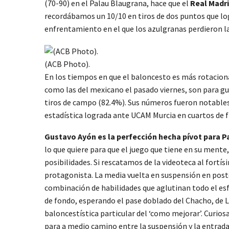
(70-90) en el Palau Blaugrana, hace que el
Real Madri
recordábamos un 10/10 en tiros de dos puntos que lo
enfrentamiento en el que los azulgranas perdieron la 
(ACB Photo).
En los tiempos en que el baloncesto es más rotacional
como las del mexicano el pasado viernes, son para gua
tiros de campo (82.4%). Sus números fueron notables
estadística lograda ante UCAM Murcia en cuartos de fi
Gustavo Ayón es la perfección hecha pívot para P
lo que quiere para que el juego que tiene en su ment
posibilidades. Si rescatamos de la videoteca al fort
protagonista. La media vuelta en suspensión en poste
combinación de habilidades que aglutinan todo el esf
de fondo, esperando el pase doblado del Chacho, de Ll
baloncestística particular del ‘como mejorar’. Curios
para a medio camino entre la suspensión y la entrada, p