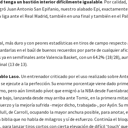
d tenga un bastión interior difícilmente igualable
. Por calidad
gró Juan Antonio San Epifanio, nuestro alabado Epi, exactamente h
liga ante el Real Madrid, también en una final y también en el Pal
, más duro y con peores estadísticas en tiros de campo respecto a 
rdarlas en el baúl de buenos recuerdos por parte de cualquier afic
 ya en semifinales ante Valencia Basket, con un 64.2% (18/28), 
nal (13 de 13).
ablo Laso.
Un entrenador criticado por el uso realizado sobre Ant
e, se ejecute a la perfección. Su enorme porcentaje viene dado pr
ísimo, pero aún limitado pívot que emigró a la NBA desde Fuenlabra
 bajo, lanzanda desde muy arriba ante Tomic, en la primera mitad d
uerzo y la mejoría sufrida -mejor dicho, trabajada-, por Ayón. S
ull, de Carroll, ocupando la mayor anchura posible, para anotar, es
a biblia que no habla de milagros y sí de esfuerzo. Continúa el blo
ara lanzar tiros cortos con cierta elevación de difícil ‘touch’ que 