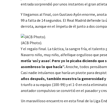
entrada sorprendió por unos instantes el gran atleta
Y llegamos al final, con Gustavo Ayón enorme, anotan
99 a falta de 14 segundos. El Real Madrid defiende la
derrota, aunque en el ímpetu de él junto a dos compañ
(ACB Photo).
Y el regalo final. La táctica, la sangre fría, el talen
Navarro niño, muy niño, alfeñique orgulloso que pese 
metía ‘así y asao’. Pero yo le picaba diciendo que
asombroso lo que hacía”.
Anoche, todos pensábamos q
Casi nadie intuíamos que haría un pivote para despistar
años después, también muestra la generosidad y e
triunfo a su equipo (100-99) y el 1-0 en esta eliminato
anotador compulsivo se convirtió en el pasador y crea
Un maravilloso encuentro en esta final de la Liga En