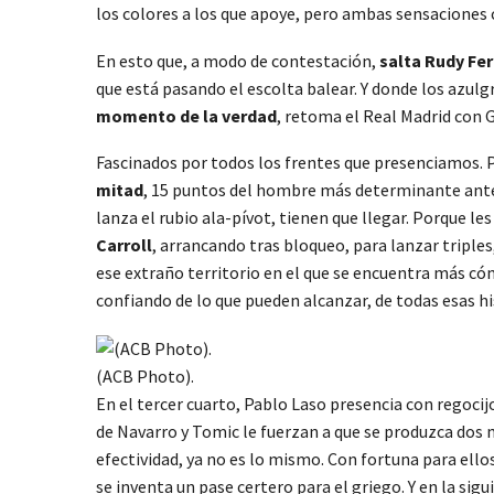
los colores a los que apoye, pero ambas sensaciones
En esto que, a modo de contestación,
salta Rudy Fe
que está pasando el escolta balear. Y donde los azulg
momento de la verdad
, retoma el Real Madrid con G
Fascinados por todos los frentes que presenciamos. Po
mitad
, 15 puntos del hombre más determinante ante 
lanza el rubio ala-pívot, tienen que llegar. Porque le
Carroll
, arrancando tras bloqueo, para lanzar triple
ese extraño territorio en el que se encuentra más cómo
confiando de lo que pueden alcanzar, de todas esas hi
(ACB Photo).
En el tercer cuarto, Pablo Laso presencia con regocijo
de Navarro y Tomic le fuerzan a que se produzca dos m
efectividad, ya no es lo mismo. Con fortuna para ello
se inventa un pase certero para el griego. Y en la si