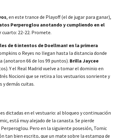
vos
, en este trance de Playoff (el de jugar para ganar),
atos Perperoglou anotando y cumpliendo en el
r cuarto: 22-22. Promete.
iples de 6 intentos de Doellman! en la primera
ompkins o Reyes no llegan hasta la distancia donde
nta (anotaron 66 de los 99 puntos).
Brilla Jaycee
os). Y el Real Madrid vuelve a tomar el dominio en
rés Nocioni que se retira a los vestuarios sonriente y
s y demás cuitas.
nes dictadas en el vestuario: al bloqueo y continuación
mic, está muy alejado de la canasta. Se pierde
de Perperoglou. Pero en la siguiente posesión, Tomic
tón tan bien escrito, que un mate sobre la estampa de