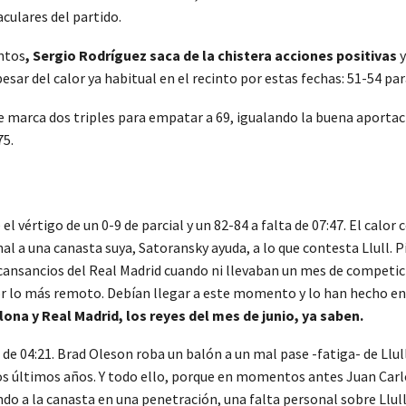
culares del partido.
ntos
, Sergio Rodríguez saca de la chistera acciones positivas
y
esar del calor ya habitual en el recinto por estas fechas: 51-54 par
se marca dos triples para empatar a 69, igualando la buena aporta
75.
 vértigo de un 0-9 de parcial y un 82-84 a falta de 07:47. El calor
onal a una canasta suya, Satoransky ayuda, a lo que contesta Llull. 
s cansancios del Real Madrid cuando ni llevaban un mes de competi
or lo más remoto. Debían llegar a este momento y lo han hecho en 
lona y Real Madrid, los reyes del mes de junio, ya saben.
a de 04:21. Brad Oleson roba un balón a un mal pase -fatiga- de Llul
s últimos años. Y todo ello, porque en momentos antes Juan Carlos
o a la canasta en una penetración, una falta personal sobre Llull. 