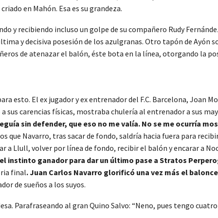
 criado en Mahón. Esa es su grandeza.
do y recibiendo incluso un golpe de su compañero Rudy Fernández,
 última y decisiva posesión de los azulgranas. Otro tapón de Ayón 
eros de atenazar el balón, éste bota en la línea, otorgando la pos
to para esto. El ex jugador y ex entrenador del F.C. Barcelona, Joan
a sus carencias físicas, mostraba chulería al entrenador a sus may
 seguía sin defender, que eso no me valía. No se me ocurría mos
ue Navarro, tras sacar de fondo, saldría hacia fuera para recibir el
 a Llull, volver por línea de fondo, recibir el balón y encarar a No
l instinto ganador para dar un último pase a Stratos Perper
ria final
. Juan Carlos Navarro glorificó una vez más el balonc
dor de sueños a los suyos.
desa. Parafraseando al gran Quino Salvo: “Neno, pues tengo cuatro