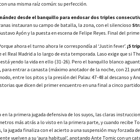
 con una misma raíz común: su perfección.
rnández desde el banquillo para endosar dos triples consecuti
ranas instauran su campo de batalla, la zona, con el silencioso
Str
ustavo Ayón y la puesta en escena de Felipe Reyes. Final del prime
rque ahora el turno ahora le correspondía al ‘Justin fever’.
¡5 tr
el Real Madrid a lo largo de esta temporada. Laso exige que si Th
s está yendo la vida en ello (31-26). Pero el banquillo blanco agua
s, para entrar a canasta (máximo anotador de la noche, con 21 punt
do, entre los pitos y la presión del Palau: 47-48 al descanso y And
storias que dicen del primer encuentro en una final a cinco partido
 en la primera jugada defensiva de los suyos, las claras instruccio
etros más atrás a lo visto en la primera parte, y cuando recibe To
s, la jugada finaliza con el acierto a una suspensión muy forzada 
guiente vuelven a su ‘aura habitual’, anotando Ante Tomic con un ca