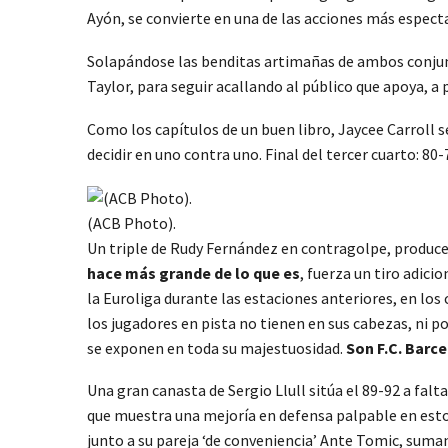
Ayón, se convierte en una de las acciones más especta
Solapándose las benditas artimañas de ambos conju
Taylor, para seguir acallando al público que apoya, a p
Como los capítulos de un buen libro, Jaycee Carroll 
decidir en uno contra uno. Final del tercer cuarto: 80-
(ACB Photo).
Un triple de Rudy Fernández en contragolpe, produce el
hace más grande de lo que es
, fuerza un tiro adici
la Euroliga durante las estaciones anteriores, en lo
los jugadores en pista no tienen en sus cabezas, ni p
se exponen en toda su majestuosidad.
Son F.C. Barce
Una gran canasta de Sergio Llull sitúa el 89-92 a falt
que muestra una mejoría en defensa palpable en esto
junto a su pareja ‘de conveniencia’ Ante Tomic, sumand