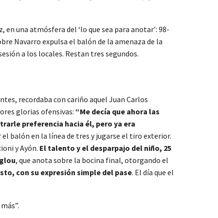
 en una atmósfera del ‘lo que sea para anotar’: 98-
sobre Navarro expulsa el balón de la amenaza de la
esión a los locales. Restan tres segundos.
 Montes, recordaba con cariño aquel Juan Carlos
ores glorias ofensivas:
“Me decía que ahora las
trarle preferencia hacia él, pero ya era
 balón en la línea de tres y jugarse el tiro exterior.
cioni y Ayón.
El talento y el desparpajo del niño, 25
oglou
, que anota sobre la bocina final, otorgando el
esto, con su expresión simple del pase
. El día que el
 más”.