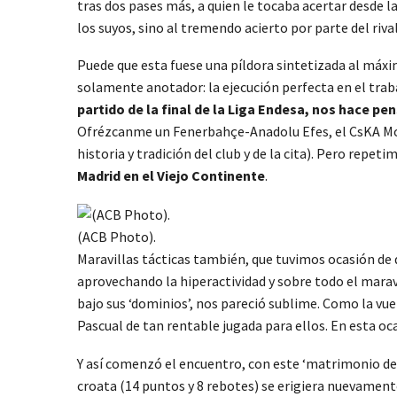
tras dos pases más, a quien le tocaba acertar desde la
los suyos, sino al tremendo acierto por parte del riva
Puede que esta fuese una píldora sintetizada al máxim
solamente anotador: la ejecución perfecta en el trab
partido de la final de la Liga Endesa, nos hace pe
Ofrézcanme un Fenerbahçe-Anadolu Efes, el CsKA Mos
historia y tradición del club y de la cita). Pero repeti
Madrid en el Viejo Continente
.
(ACB Photo).
Maravillas tácticas también, que tuvimos ocasión de d
aprovechando la hiperactividad y sobre todo el marav
bajo sus ‘dominios’, nos pareció sublime. Como la vu
Pascual de tan rentable jugada para ellos. En esta oc
Y así comenzó el encuentro, con este ‘matrimonio de 
croata (14 puntos y 8 rebotes) se erigiera nuevamente