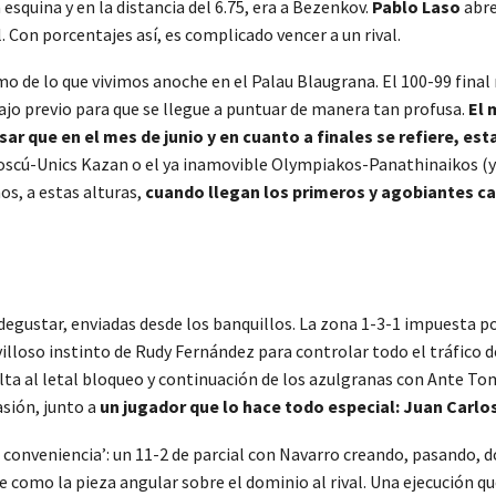
 esquina y en la distancia del 6.75, era a Bezenkov.
Pablo Laso
abre
l. Con porcentajes así, es complicado vencer a un rival.
o de lo que vivimos anoche en el Palau Blaugrana. El 100-99 final
ajo previo para que se llegue a puntuar de manera tan profusa.
El 
nsar que en el mes de junio y en cuanto a finales se refiere, 
cú-Unics Kazan o el ya inamovible Olympiakos-Panathinaikos (y p
mos, a estas alturas,
cuando llegan los primeros y agobiantes ca
egustar, enviadas desde los banquillos. La zona 1-3-1 impuesta por
illoso instinto de Rudy Fernández para controlar todo el tráfico d
elta al letal bloqueo y continuación de los azulgranas con Ante To
asión, junto a
un jugador que lo hace todo especial: Juan Carlo
conveniencia’: un 11-2 de parcial con Navarro creando, pasando, 
 como la pieza angular sobre el dominio al rival. Una ejecución q