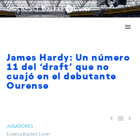
James Hardy: Un número
11 del ‘draft’ que no
cuajó en el debutante
Ourense



JUGADORES
Endesa Basket Lover