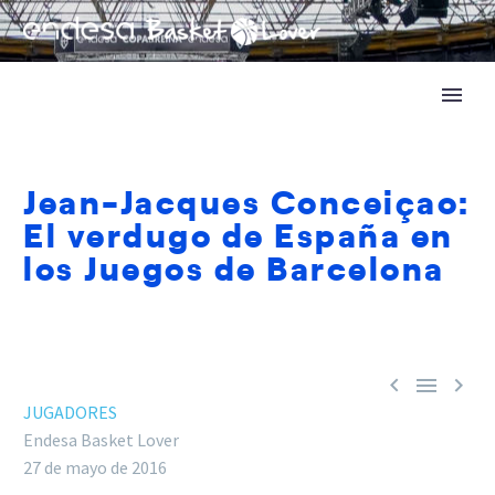
Jean-Jacques Conceiçao:
El verdugo de España en
los Juegos de Barcelona



JUGADORES
Endesa Basket Lover
27 de mayo de 2016