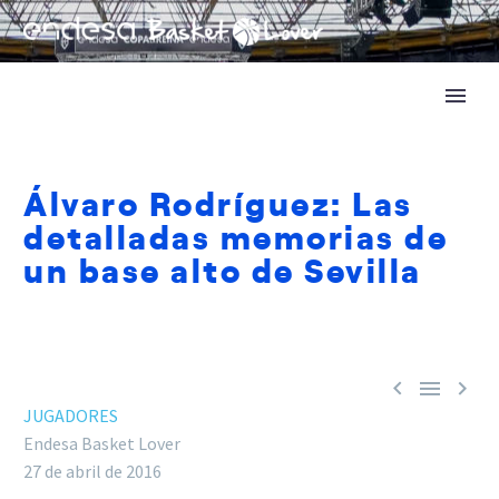
Álvaro Rodríguez: Las
detalladas memorias de
un base alto de Sevilla



JUGADORES
Endesa Basket Lover
27 de abril de 2016