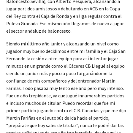
Baloncesto Sevilla), con Alberto Pesquera, alcanzando a
jugar partidos amistosos y debutando en ACB en la Copa
del Rey contra el Caja de Ronda y en liga regular contra el
Puleva Granada. Ese mismo año llegamos de nuevo a jugar
el sector andaluz de baloncesto.
Siendo mi último año junior y alcanzando un nivel como
jugador muy bueno decidimos entre mi familia y el Caja San
Fernando la cesión a otro equipo para así intentar jugar
minutos en un grande como el Cáceres CB Llegué al equipo
siendo un junior más y poco a poco fui ganándome la
confianza de mis compañeros y del entrenador Martin
Fariñas. Todo pasaba muy lento ese año pero muy intenso.
Fue un año trepidante, ya que jugué innumerables partidos
e incluso muchos de titular. Puedo recordar que fue mi
primer partido jugando contra el C.B. Canarias y que me dijo
Martin Fariñas en el autobús de ida hacia el partido,
“prepárate que hoy sales de titular”, nunca le podré dar las
gracias suficientes de ese año tan increíble, desde aquí te