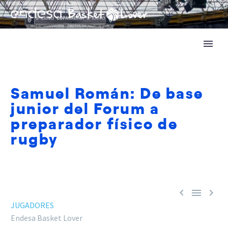
Samuel Román: De base
junior del Forum a
preparador físico de
rugby



JUGADORES
Endesa Basket Lover