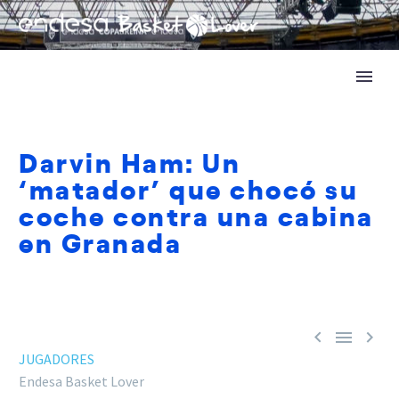
Darvin Ham: Un
‘matador’ que chocó su
coche contra una cabina
en Granada



JUGADORES
Endesa Basket Lover