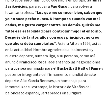
fichó al cerebro más lúcido que había en Europa,
Sarunas
Jasikevicius
, para aupar a
Pau Gasol
, para volver a
levantar trofeos.
“Los que me conocen bien, saben que
yo no saco pecho nunca. Ni tampoco cuando van mal
dadas, me gusta cargar contra los demás. Quizás me
falte esa estabilidad para controlar mejor el entorno.
Después de tantos años con esos principios, no creo
que ahora deba cambiarlos”
. Así era Aíto en 1996, así es
en la actualidad. Hombre agradecido al baloncesto y
nuestro deporte, nuestra liga, a su persona, como así
anunció
Francisco Roca
, adelantando las negociaciones
para que sea nominado para el
Basketball Hall of Fame
y
posterior integrante del firmamento mundial de este
deporte. Aíto García Reneses, un homenaje para
inmortalizar su estampa, la historia de 50 años del
baloncesto español, vertebrados en su figura.