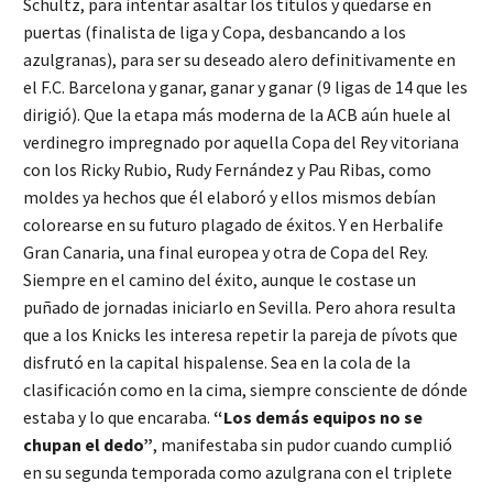
Schultz, para intentar asaltar los títulos y quedarse en
puertas (finalista de liga y Copa, desbancando a los
azulgranas), para ser su deseado alero definitivamente en
el F.C. Barcelona y ganar, ganar y ganar (9 ligas de 14 que les
dirigió). Que la etapa más moderna de la ACB aún huele al
verdinegro impregnado por aquella Copa del Rey vitoriana
con los Ricky Rubio, Rudy Fernández y Pau Ribas, como
moldes ya hechos que él elaboró y ellos mismos debían
colorearse en su futuro plagado de éxitos. Y en Herbalife
Gran Canaria, una final europea y otra de Copa del Rey.
Siempre en el camino del éxito, aunque le costase un
puñado de jornadas iniciarlo en Sevilla. Pero ahora resulta
que a los Knicks les interesa repetir la pareja de pívots que
disfrutó en la capital hispalense. Sea en la cola de la
clasificación como en la cima, siempre consciente de dónde
estaba y lo que encaraba.
“Los demás equipos no se
chupan el dedo”
, manifestaba sin pudor cuando cumplió
en su segunda temporada como azulgrana con el triplete