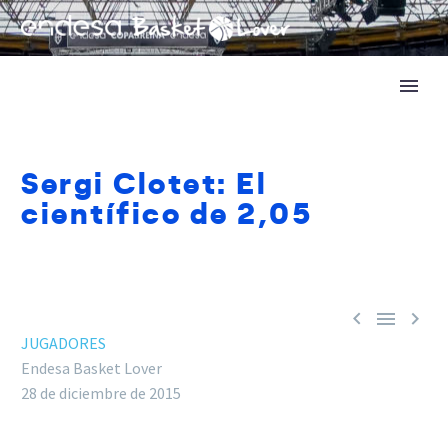
Sergi Clotet: El
científico de 2,05



JUGADORES
Endesa Basket Lover
28 de diciembre de 2015