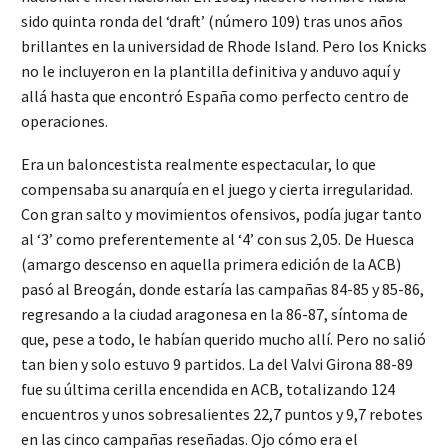
sido quinta ronda del ‘draft’ (número 109) tras unos años
brillantes en la universidad de Rhode Island. Pero los Knicks
no le incluyeron en la plantilla definitiva y anduvo aquí y
allá hasta que encontró España como perfecto centro de
operaciones.
Era un baloncestista realmente espectacular, lo que
compensaba su anarquía en el juego y cierta irregularidad.
Con gran salto y movimientos ofensivos, podía jugar tanto
al ‘3’ como preferentemente al ‘4’ con sus 2,05. De Huesca
(amargo descenso en aquella primera edición de la ACB)
pasó al Breogán, donde estaría las campañas 84-85 y 85-86,
regresando a la ciudad aragonesa en la 86-87, síntoma de
que, pese a todo, le habían querido mucho allí. Pero no salió
tan bien y solo estuvo 9 partidos. La del Valvi Girona 88-89
fue su última cerilla encendida en ACB, totalizando 124
encuentros y unos sobresalientes 22,7 puntos y 9,7 rebotes
en las cinco campañas reseñadas. Ojo cómo era el