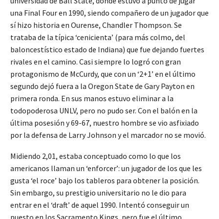
universidad de Ball State, donde estuvo a punto de jugar
una Final Four en 1990, siendo compañero de un jugador que
sí hizo historia en Ourense, Chandler Thompson. Se
trataba de la típica ‘cenicienta’ (para más colmo, del
baloncestístico estado de Indiana) que fue dejando fuertes
rivales en el camino. Casi siempre lo logró con gran
protagonismo de McCurdy, que con un ‘2+1’ en el último
segundo dejó fuera a la Oregon State de Gary Payton en
primera ronda. En sus manos estuvo eliminar a la
todopoderosa UNLV, pero no pudo ser. Con el balón en la
última posesión y 69-67, nuestro hombre se vio asfixiado
por la defensa de Larry Johnson y el marcador no se movió.
Midiendo 2,01, estaba conceptuado como lo que los
americanos llaman un ‘enforcer’: un jugador de los que les
gusta ‘el roce’ bajo los tableros para obtener la posición.
Sin embargo, su prestigio universitario no le dio para
entrar en el ‘draft’ de aquel 1990. Intentó conseguir un
puesto en los Sacramento Kings, pero fue el último