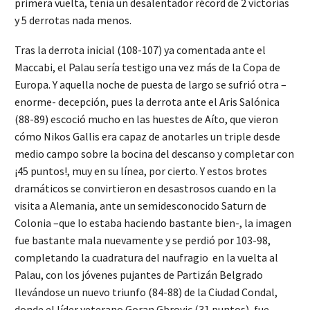
primera vuelta, tenía un desalentador récord de 2 victorias
y 5 derrotas nada menos.
Tras la derrota inicial (108-107) ya comentada ante el
Maccabi, el Palau sería testigo una vez más de la Copa de
Europa. Y aquella noche de puesta de largo se sufrió otra –
enorme- decepción, pues la derrota ante el Aris Salónica
(88-89) escoció mucho en las huestes de Aíto, que vieron
cómo Nikos Gallis era capaz de anotarles un triple desde
medio campo sobre la bocina del descanso y completar con
¡45 puntos!, muy en su línea, por cierto. Y estos brotes
dramáticos se convirtieron en desastrosos cuando en la
visita a Alemania, ante un semidesconocido Saturn de
Colonia –que lo estaba haciendo bastante bien-, la imagen
fue bastante mala nuevamente y se perdió por 103-98,
completando la cuadratura del naufragio en la vuelta al
Palau, con los jóvenes pujantes de Partizán Belgrado
llevándose un nuevo triunfo (84-88) de la Ciudad Condal,
donde el líder veterano Goran Gbrovic (31 puntos), fue