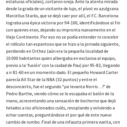
estaturas oficiales), cortaron oreja. Ante la atenta mirada
desde la grada de un visitante de lujo, el pívot ex azulgrana
Marcellus Starks, que se dejó caer por allí, el F.C. Barcelona
lograba una épica victoria por 94-100, identificándose al fin
con quienes eran, dejando su impronta nuevamente en el
Viejo Continente. Por eso no se podía entender ni concebir
el ridículo tan espantoso que se hizo a la jornada siguiente,
perdiendo en Orthez (aún era la pequeña localidad de
10.000 habitantes quien albergaba en exclusiva al equipo,
previo a la ‘fusión’ con la ciudad de Pau) por 95-83, llegando
a ir 81-60 en un momento dado. El pequeño Howard Carter
parecía All Star de la NBA (32 puntos) y entre el
desconcierto, fue el segundo “¡se levanta Norris…!” de
Pedro Barthe, viendo cómo se le escapaba el balón de la
mano, acrecentando una sensación de bochorno que dejó
helados a los aficionados culés, resoplando y volviendo a
echar cuentas, preguntándose el por qué de este nuevo
cambio de rumbo. Final de una infausta primera vuelta, con