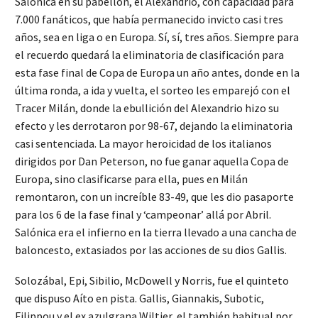
Salónica en su pabellón, el Alexandrio, con capacidad para
7.000 fanáticos, que había permanecido invicto casi tres
años, sea en liga o en Europa. Sí, sí, tres años. Siempre para
el recuerdo quedará la eliminatoria de clasificación para
esta fase final de Copa de Europa un año antes, donde en la
última ronda, a ida y vuelta, el sorteo les emparejó con el
Tracer Milán, donde la ebullición del Alexandrio hizo su
efecto y les derrotaron por 98-67, dejando la eliminatoria
casi sentenciada. La mayor heroicidad de los italianos
dirigidos por Dan Peterson, no fue ganar aquella Copa de
Europa, sino clasificarse para ella, pues en Milán
remontaron, con un increíble 83-49, que les dio pasaporte
para los 6 de la fase final y ‘campeonar’ allá por Abril.
Salónica era el infierno en la tierra llevado a una cancha de
baloncesto, extasiados por las acciones de su dios Gallis.
Solozábal, Epi, Sibilio, McDowell y Norris, fue el quinteto
que dispuso Aíto en pista. Gallis, Giannakis, Subotic,
Filippou y el ex azulgrana Wiltjer, el también habitual por