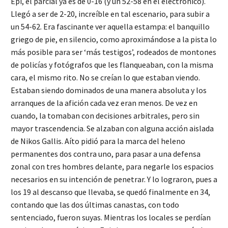
Epi, el parcial ya es de 0-16 (y un 52-58 en el electrónico).
Llegó a ser de 2-20, increíble en tal escenario, para subir a
un 54-62. Era fascinante ver aquella estampa: el banquillo
griego de pie, en silencio, como aproximándose a la pista lo
más posible para ser ‘más testigos’, rodeados de montones
de policías y fotógrafos que les flanqueaban, con la misma
cara, el mismo rito. No se creían lo que estaban viendo.
Estaban siendo dominados de una manera absoluta y los
arranques de la afición cada vez eran menos. De vez en
cuando, la tomaban con decisiones arbitrales, pero sin
mayor trascendencia. Se alzaban con alguna acción aislada
de Nikos Gallis. Aíto pidió para la marca del heleno
permanentes dos contra uno, para pasar a una defensa
zonal con tres hombres delante, para negarle los espacios
necesarios en su intención de penetrar. Y lo lograron, pues a
los 19 al descanso que llevaba, se quedó finalmente en 34,
contando que las dos últimas canastas, con todo
sentenciado, fueron suyas. Mientras los locales se perdían