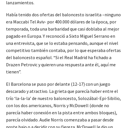
lanzamientos.
Había tenido dos ofertas del baloncesto israelita –ninguno
era Maccabi Tel Aviv- por 400.000 dólares de la época, por
temporada, toda una barbaridad que casi doblaba al mejor
pagado en Europa. Y reconoció a Sixto Miguel Serrano en
una entrevista, que se lo estaba pensando, aunque el nivel
competitivo también contaba, por lo que esperaba ofertas
del baloncesto español. “Si el Real Madrid ha fichado a
Drazen Petrovic y quieren una respuesta ante él, aquí me
tienen”.
El Barcelona se puso por delante (12-17) con un juego
descarado y atractivo. La grieta que parecía haber entre el
trío ‘la-la-la’ de nuestro baloncesto, Solozábal-Epi-Sibilio,
con los dos americanos, Norris y McDowell (donde no
parecía haber conexión en la pista entre ambos bloques),
parecía olvidado. Audie Norris comenzaba a pasar desde
poste bajo o a decidir con su fiereza. McDowell le dio un