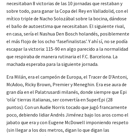
necesitaban 8 victorias de las 10 jornadas que restaban y
sobre todo, para ganar la Copa del Rey en Valladolid, con el
mítico triple de Nacho Solozábal sobre la bocina, dándose
el baño de autoestima que necesitaban. El siguiente rival,
en casa, sería el Nashua Den Bosch holandés, posiblemente
el más flojo de los ocho ‘fasefinalistas’. Y ahí sí, no se podía
escapar la victoria: 115-90 en algo parecido a la normalidad
que respiraba de manera rutinaria el F.C. Barcelona. La
machada esperaba para la siguiente jornada.
Era Milán, era el campeón de Europa, el Tracer de D’Antoni,
McAdoo, Ricky Brown, Premier y Meneghin. Era ese aura de
gran día en el Palatrusardi milanés, donde siempre que Epi
‘olía’ tierras italianas, ser convertía en SuperEpi (28
puntos). Con un Audie Norris tocado que jugó francamente
poco, debiendo lidiar Andrés Jiménez bajo los aros como el
jabato que era y con Eugene McDowell imponiendo respeto
(sin llegar a los dos metros, digan lo que digan las