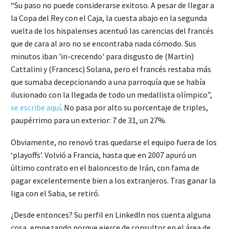
“Su paso no puede considerarse exitoso. A pesar de llegar a
la Copa del Rey con el Caja, la cuesta abajo en la segunda
vuelta de los hispalenses acentuó las carencias del francés
que de cara al aro no se encontraba nada cómodo. Sus
minutos iban 'in-crecendo' para disgusto de (Martin)
Cattalini y (Francesc) Solana, pero el francés restaba más
que sumaba decepcionando a una parroquía que se había
ilusionado con la llegada de todo un medallista olímpico”,
se escribe aquí
. No pasa por alto su porcentaje de triples,
paupérrimo para un exterior: 7 de 31, un 27%.
Obviamente, no renovó tras quedarse el equipo fuera de los
‘playoffs’. Volvió a Francia, hasta que en 2007 apuró un
último contrato en el baloncesto de Irán, con fama de
pagar excelentemente bien a los extranjeros. Tras ganar la
liga con el Saba, se retiró.
¿Desde entonces? Su perfil en LinkedIn nos cuenta alguna
cosa, empezando porque ejerce de consultor en el área de