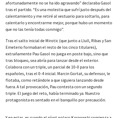
afortunadamente no se ha ido agravando” declaraba Gasol
tras el partido. “Es una molestia que sufrí justo después del
calentamiento y me retiré al vestuario para soltarlo, para
calentarlo y encontrarme mejor, porque hubo un momento
que no las tenía todas conmigo”.
Tras el salto inicial de Mirotic (que junto a Llull, Ribas y San
Emeterio formaban el resto de los cinco titulares),
extrañamente Pau Gasol no juega en poste bajo, sino que
tras bloqueo, sea abría para lanzar desde el exterior.
Colabora con un triple, un parcial de 10-0 para los
españoles, tras el 0-4 inicial. Marcin Gortat, su defensor, le
flotaba, como retándole a que siguiera lanzando desde
fuera. A tal provocación, Pau contesta con un segundo
triple. El juego del reto, había terminado ya. Nuestro
protagonista es sentado en el banquillo por precaución.
Y en estas, es cuando el pívot polaco Karnowski comienza a