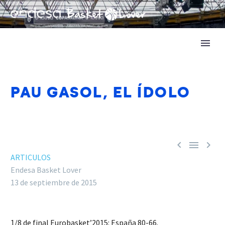
PAU GASOL, EL ÍDOLO



ARTICULOS
Endesa Basket Lover
13 de septiembre de 2015
1/8 de final Eurobasket’2015: España 80-66.