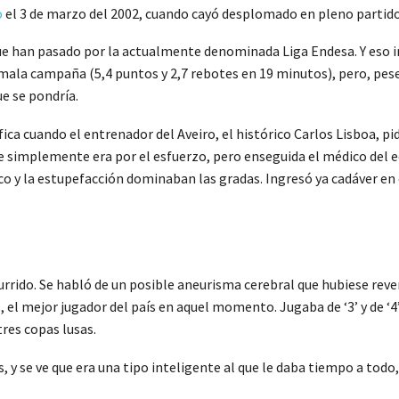
o
el 3 de marzo del 2002, cuando cayó desplomado en pleno partido 
 han pasado por la actualmente denominada Liga Endesa. Y eso indi
la campaña (5,4 puntos y 2,7 rebotes en 19 minutos), pero, pese a
ue se pondría.
ca cuando el entrenador del Aveiro, el histórico Carlos Lisboa, pi
 simplemente era por el esfuerzo, pero enseguida el médico del equ
co y la estupefacción dominaban las gradas. Ingresó ya cadáver en 
ido. Se habló de un posible aneurisma cerebral que hubiese reven
el mejor jugador del país en aquel momento. Jugaba de ‘3’ y de ‘4’,
tres copas lusas.
s, y se ve que era una tipo inteligente al que le daba tiempo a tod