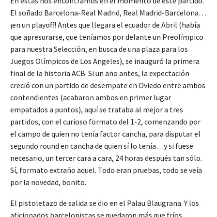
En estas nos encontramos en el momento de este partido.
El soñado Barcelona-Real Madrid, Real Madrid-Barcelona…
¡en un playoff! Antes que llegara el ecuador de Abril (había
que apresurarse, que teníamos por delante un Preolímpico
para nuestra Selección, en busca de una plaza para los
Juegos Olímpicos de Los Angeles), se inauguró la primera
final de la historia ACB. Si un año antes, la expectación
creció con un partido de desempate en Oviedo entre ambos
contendientes (acabaron ambos en primer lugar
empatados a puntos), aquí se trataba al mejor a tres
partidos, con el curioso formato del 1-2, comenzando por
el campo de quien no tenía factor cancha, para disputar el
segundo round en cancha de quien sí lo tenía…y si fuese
necesario, un tercer cara a cara, 24 horas después tan sólo.
Sí, formato extraño aquel. Todo eran pruebas, todo se veía
por la novedad, bonito.
El pistoletazo de salida se dio en el Palau Blaugrana. Y los
aficionados barcelonistas se quedaron más que fríos,