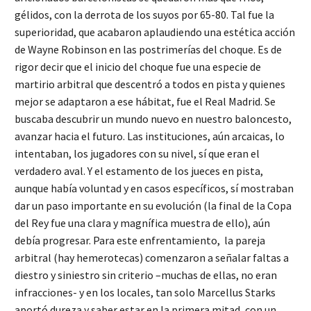
gélidos, con la derrota de los suyos por 65-80. Tal fue la
superioridad, que acabaron aplaudiendo una estética acción
de Wayne Robinson en las postrimerías del choque. Es de
rigor decir que el inicio del choque fue una especie de
martirio arbitral que descentró a todos en pista y quienes
mejor se adaptaron a ese hábitat, fue el Real Madrid. Se
buscaba descubrir un mundo nuevo en nuestro baloncesto,
avanzar hacia el futuro. Las instituciones, aún arcaicas, lo
intentaban, los jugadores con su nivel, sí que eran el
verdadero aval. Y el estamento de los jueces en pista,
aunque había voluntad y en casos específicos, sí mostraban
dar un paso importante en su evolución (la final de la Copa
del Rey fue una clara y magnífica muestra de ello), aún
debía progresar. Para este enfrentamiento, la pareja
arbitral (hay hemerotecas) comenzaron a señalar faltas a
diestro y siniestro sin criterio –muchas de ellas, no eran
infracciones- y en los locales, tan solo Marcellus Starks
aportó dureza y saber estar en la primera mitad, con un