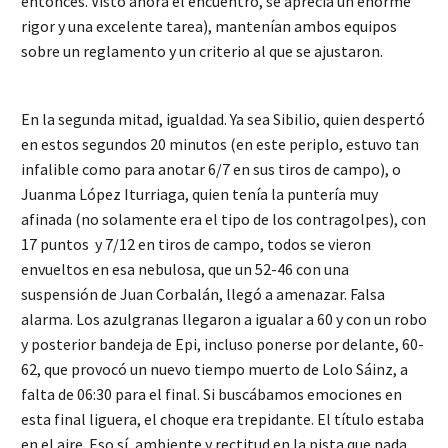
entonces. Visto ahora el encuentro, se aprecia un enorme
rigor y una excelente tarea), mantenían ambos equipos
sobre un reglamento y un criterio al que se ajustaron.
En la segunda mitad, igualdad. Ya sea Sibilio, quien despertó
en estos segundos 20 minutos (en este periplo, estuvo tan
infalible como para anotar 6/7 en sus tiros de campo), o
Juanma López Iturriaga, quien tenía la puntería muy
afinada (no solamente era el tipo de los contragolpes), con
17 puntos y 7/12 en tiros de campo, todos se vieron
envueltos en esa nebulosa, que un 52-46 con una
suspensión de Juan Corbalán, llegó a amenazar. Falsa
alarma. Los azulgranas llegaron a igualar a 60 y con un robo
y posterior bandeja de Epi, incluso ponerse por delante, 60-
62, que provocó un nuevo tiempo muerto de Lolo Sáinz, a
falta de 06:30 para el final. Si buscábamos emociones en
esta final liguera, el choque era trepidante. El título estaba
en el aire. Eso sí, ambiente y rectitud en la pista que nada