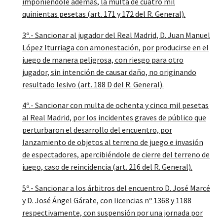
imponiéndole además, la multa de cuatro mil
quinientas pesetas (art. 171 y 172 del R. General).
3º.- Sancionar al jugador del Real Madrid, D. Juan Manuel
López Iturriaga con amonestación, por producirse en el
juego de manera peligrosa, con riesgo para otro
jugador, sin intención de causar daño, no originando
resultado lesivo (art. 188 D del R. General).
4º.- Sancionar con multa de ochenta y cinco mil pesetas
al Real Madrid, por los incidentes graves de público que
perturbaron el desarrollo del encuentro, por
lanzamiento de objetos al terreno de juego e invasión
de espectadores, apercibiéndole de cierre del terreno de
juego, caso de reincidencia (art. 216 del R. General).
5º.- Sancionar a los árbitros del encuentro D. José Marcé
y D. José Ángel Gárate, con licencias nº 1368 y 1188
respectivamente, con suspensión por una jornada por