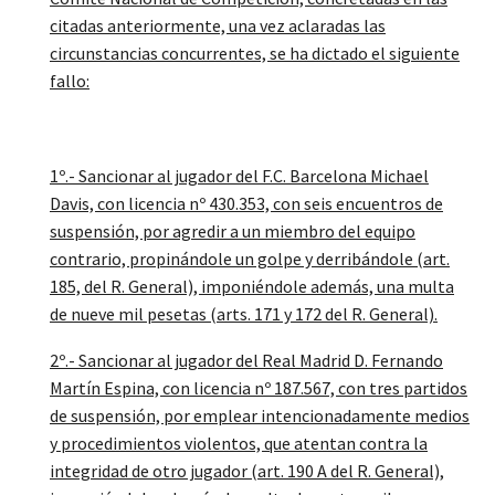
citadas anteriormente, una vez aclaradas las
circunstancias concurrentes, se ha dictado el siguiente
fallo:
1º.- Sancionar al jugador del F.C. Barcelona Michael
Davis, con licencia nº 430.353, con seis encuentros de
suspensión, por agredir a un miembro del equipo
contrario, propinándole un golpe y derribándole (art.
185, del R. General), imponiéndole además, una multa
de nueve mil pesetas (arts. 171 y 172 del R. General).
2º.- Sancionar al jugador del Real Madrid D. Fernando
Martín Espina, con licencia nº 187.567, con tres partidos
de suspensión, por emplear intencionadamente medios
y procedimientos violentos, que atentan contra la
integridad de otro jugador (art. 190 A del R. General),