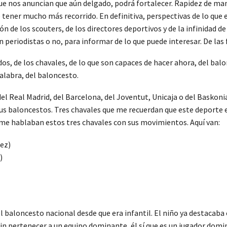
e nos anuncian que aún delgado, podrá fortalecer. Rapidez de mano
ce tener mucho más recorrido. En definitiva, perspectivas de lo que
ión de los scouters, de los directores deportivos y de la infinidad 
 periodistas o no, para informar de lo que puede interesar. De las f
os, de los chavales, de lo que son capaces de hacer ahora, del bal
palabra, del baloncesto.
del Real Madrid, del Barcelona, del Joventut, Unicaja o del Baskoni
us baloncestos. Tres chavales que me recuerdan que este deporte 
 me hablaban estos tres chavales con sus movimientos. Aquí van:
)
aloncesto nacional desde que era infantil. El niño ya destacaba co
in pertenecer a un equipo dominante, él sí que es un jugador domin