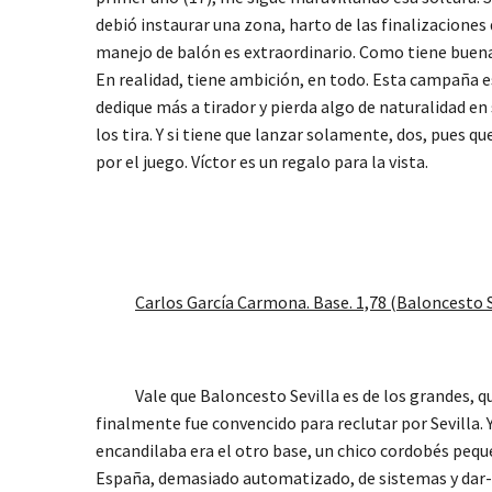
debió instaurar una zona, harto de las finalizaciones 
manejo de balón es extraordinario. Como tiene buena
En realidad, tiene ambición, en todo. Esta campaña e
dedique más a tirador y pierda algo de naturalidad en 
los tira. Y si tiene que lanzar solamente, dos, pues q
por el juego. Víctor es un regalo para la vista.
Carlos Garc
ía Carmona. Base. 1,78 (Baloncesto S
Vale que Baloncesto Sevilla es de los grandes, que 
finalmente fue convencido para reclutar por Sevilla. Y
encandilaba era el otro base, un chico cordobés pequ
España, demasiado automatizado, de sistemas y dar-el