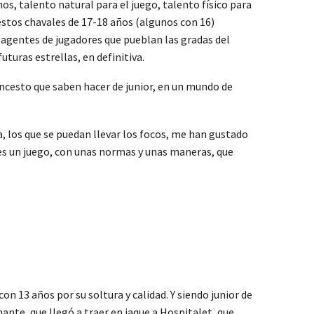
s, talento natural para el juego, talento físico para
 estos chavales de 17-18 años (algunos con 16)
de agentes de jugadores que pueblan las gradas del
uturas estrellas, en definitiva.
oncesto que saben hacer de junior, en un mundo de
a, los que se puedan llevar los focos, me han gustado
es un juego, con unas normas y unas maneras, que
n 13 años por su soltura y calidad. Y siendo junior de
ante, que llegó a traer en jaque a Hospitalet, que