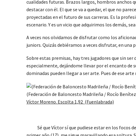
cualidades futuras. Brazos largos, hombros anchos qu
destacar con él. El que se va a quedar, el que no pare
proyectadas en el futuro de sus carreras. Es la profes
escenario. Y es un vicio que adquirimos los demás, sean
A veces nos olvidamos de disfrutar como los aficionad
juniors. Quizás debiéramos a veces disfrutar, en una 
Sobre estas premisas, hay tres jugadores que sin ser 
especialmente, dejándome llevar por el encanto de s
dominadas pueden llegar a ser arte. Pues de ese arte
(Federación de Baloncesto Madrileña / Rocío Benítez
V
íctor Moreno. Escolta 1,92 (Fuenlabrada)
Sé que Víctor sí que pudiese estar en los focos del b
primer año (17), me sigue maravillando esa soltura. S