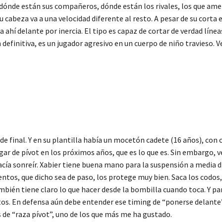
 dónde están sus compañeros, dónde están los rivales, los que ame
 cabeza va a una velocidad diferente al resto. A pesar de su corta 
a ahí delante por inercia. El tipo es capaz de cortar de verdad lín
 definitiva, es un jugador agresivo en un cuerpo de niño travieso. V
final. Y en su plantilla había un mocetón cadete (16 años), con 
ar de pívot en los próximos años, que es lo que es. Sin embargo, v
cía sonreír. Xabier tiene buena mano para la suspensión a media 
entos, que dicho sea de paso, los protege muy bien. Saca los codos
ambién tiene claro lo que hacer desde la bombilla cuando toca. Y 
tos. En defensa aún debe entender ese timing de “ponerse delante
os de “raza pívot”, uno de los que más me ha gustado.