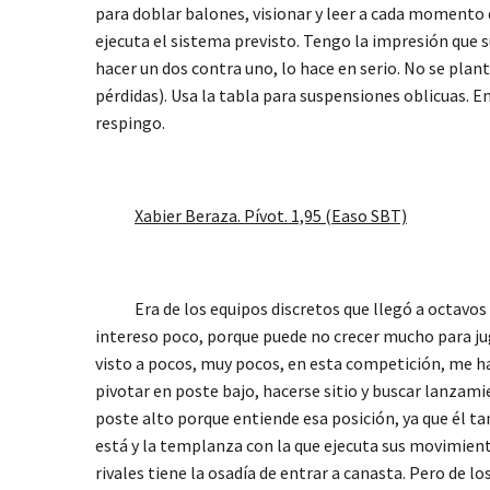
para doblar balones, visionar y leer a cada momento
ejecuta el sistema previsto. Tengo la impresión que su
hacer un dos contra uno, lo hace en serio. No se plant
pérdidas). Usa la tabla para suspensiones oblicuas. En
respingo.
Xabier Beraza. P
ívot. 1,95 (Easo SBT)
Era de los equipos discretos que llegó a octavos de 
intereso poco, porque puede no crecer mucho para jug
visto a pocos, muy pocos, en esta competición, me ha
pivotar en poste bajo, hacerse sitio y buscar lanzami
poste alto porque entiende esa posición, ya que él t
está y la templanza con la que ejecuta sus movimien
rivales tiene la osadía de entrar a canasta. Pero de l