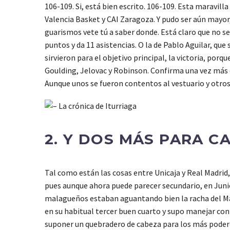
106-109. Si, está bien escrito. 106-109. Esta maravi
Valencia Basket y CAI Zaragoza. Y pudo ser aún mayor,
guarismos vete tú a saber donde. Está claro que no se
puntos y da 11 asistencias. O la de Pablo Aguilar, qu
sirvieron para el objetivo principal, la victoria, por
Goulding, Jelovac y Robinson. Confirma una vez más e
Aunque unos se fueron contentos al vestuario y otros
2. Y DOS MÁS PARA C
Tal como están las cosas entre Unicaja y Real Madrid,
pues aunque ahora puede parecer secundario, en Junio
malagueños estaban aguantando bien la racha del Mad
en su habitual tercer buen cuarto y supo manejar con s
suponer un quebradero de cabeza para los más poderos