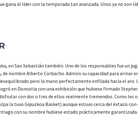
ue gana al líder con la temporada tan avanzada. Unos ya no son líde
R
mba, en San Sebastián también. Uno de los responsables fue un ju
sa, de nombre Alberto Corbacho. Admiro su capacidad para armar en
esequilibrado pero la mano perfectamente enfilada hacia el aro.
ogró en Donostia con una exhibición que hubiese firmado Stephen Cu
disfrutar con dos o tres de ellos realmente tremendos. Como les ocu
lpa la tuvo Gipuzkoa Basket) aunque estuvo cerca del éxtasis con
Santiago con su nombre hubiese estado prácticamente garantizada.