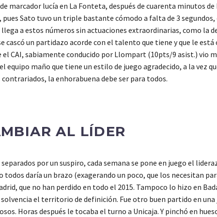
lla de marcador lucía en La Fonteta, después de cuarenta minutos d
 pues Sato tuvo un triple bastante cómodo a falta de 3 segundos, q
 llega a estos números sin actuaciones extraordinarias, como la d
e se cascó un partidazo acorde con el talento que tiene y que le es
que el CAI, sabiamente conducido por Llompart (10pts/9 asist.) vio 
l equipo maño que tiene un estilo de juego agradecido, a la vez q
 contrariados, la enhorabuena debe ser para todos.
AMBIAR AL LÍDER
 separados por un suspiro, cada semana se pone en juego el lideraz
 todos daría un brazo (exagerando un poco, que los necesitan para
rid, que no han perdido en todo el 2015. Tampoco lo hizo en Bad
olvencia el territorio de definición. Fue otro buen partido en una 
os. Horas después le tocaba el turno a Unicaja. Y pinchó en hueso,