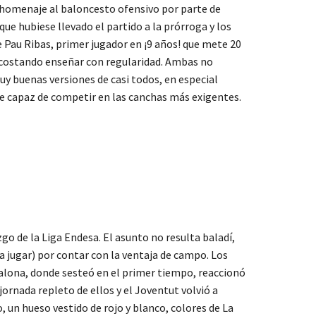
e homenaje al baloncesto ofensivo por parte de
ue hubiese llevado el partido a la prórroga y los
e Pau Ribas, primer jugador en ¡9 años! que mete 20
tá costando enseñar con regularidad. Ambas no
muy buenas versiones de casi todos, en especial
ue capaz de competir en las canchas más exigentes.
go de la Liga Endesa. El asunto no resulta baladí,
 jugar) por contar con la ventaja de campo. Los
alona, donde sesteó en el primer tiempo, reaccionó
jornada repleto de ellos y el Joventut volvió a
 un hueso vestido de rojo y blanco, colores de La