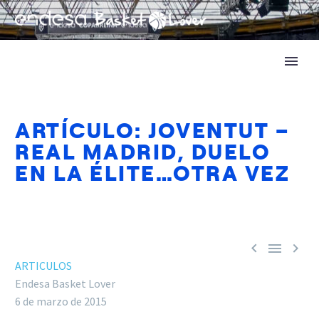
ARTÍCULO: JOVENTUT –
REAL MADRID, DUELO
EN LA ÉLITE…OTRA VEZ



ARTICULOS
Endesa Basket Lover
6 de marzo de 2015