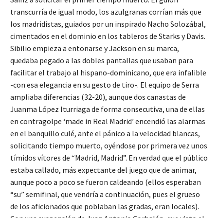
transcurría de igual modo, los azulgranas corrían más que
los madridistas, guiados por un inspirado Nacho Solozábal,
cimentados en el dominio en los tableros de Starks y Davis.
Sibilio empieza a entonarse y Jackson en su marca,
quedaba pegado a las dobles pantallas que usaban para
facilitar el trabajo al hispano-dominicano, que era infalible
-con esa elegancia en su gesto de tiro-. El equipo de Serra
ampliaba diferencias (32-20), aunque dos canastas de
Juanma López Iturriaga de forma consecutiva, una de ellas
en contragolpe ‘made in Real Madrid’ encendió las alarmas
en el banquillo culé, ante el pánico a la velocidad blancas,
solicitando tiempo muerto, oyéndose por primera vez unos
tímidos vítores de “Madrid, Madrid”. En verdad que el público
estaba callado, más expectante del juego que de animar,
aunque poco a poco se fueron caldeando (ellos esperaban
“su” semifinal, que vendría a continuación, pues el grueso
de los aficionados que poblaban las gradas, eran locales).