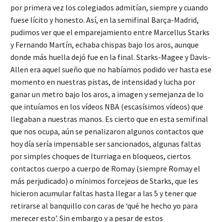
por primera vez los colegiados admitían, siempre y cuando
fuese lícito y honesto. Así, en la semifinal Barça-Madrid,
pudimos ver que el emparejamiento entre Marcellus Starks
y Fernando Martín, echaba chispas bajo los aros, aunque
donde más huella dejó fue en la final. Starks-Magee y Davis-
Allen era aquel sueño que no habíamos podido ver hasta ese
momento en nuestras pistas, de intensidad y lucha por
ganar un metro bajo los aros, a imagen y semejanza de lo
que intuíamos en los vídeos NBA (escasísimos vídeos) que
llegaban a nuestras manos. Es cierto que en esta semifinal
que nos ocupa, aún se penalizaron algunos contactos que
hoy día sería impensable ser sancionados, algunas faltas
por simples choques de Iturriaga en bloqueos, ciertos
contactos cuerpo a cuerpo de Romay (siempre Romay el
más perjudicado) o mínimos forcejeos de Starks, que les
hicieron acumular faltas hasta llegar a las 5 y tener que
retirarse al banquillo con caras de ‘qué he hecho yo para
merecer esto’. Sin embargo y a pesar de estos