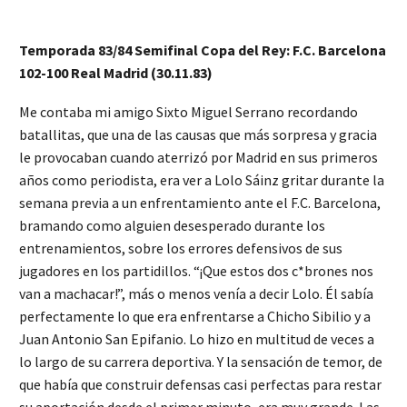
Temporada 83/84 Semifinal Copa del Rey: F.C. Barcelona
102-100 Real Madrid (30.11.83)
Me contaba mi amigo Sixto Miguel Serrano recordando
batallitas, que una de las causas que más sorpresa y gracia
le provocaban cuando aterrizó por Madrid en sus primeros
años como periodista, era ver a Lolo Sáinz gritar durante la
semana previa a un enfrentamiento ante el F.C. Barcelona,
bramando como alguien desesperado durante los
entrenamientos, sobre los errores defensivos de sus
jugadores en los partidillos. “¡Que estos dos c*brones nos
van a machacar!”, más o menos venía a decir Lolo. Él sabía
perfectamente lo que era enfrentarse a Chicho Sibilio y a
Juan Antonio San Epifanio. Lo hizo en multitud de veces a
lo largo de su carrera deportiva. Y la sensación de temor, de
que había que construir defensas casi perfectas para restar
su aportación desde el primer minuto, era muy grande. Las