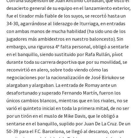
Con una suspensión de Juan Antonio Corbalán, que visto el
desacierto general de su equipo en el lanzamiento exterior,
fue el tirador más fiable de los suyos, se recortó hasta un
34-30, agarrándose al liderazgo de Iturriaga, en entradas
con ambas manos de mucha habilidad (ha sido uno de los
jugadores más ambidextros en nuestro baloncesto). Sin
embargo, una rigurosa 4ª falta personal, obligó a sentarle
en el banquillo, siendo sustituido por Rafa Rullán, pívot
durante toda su carrera deportiva que por su movilidad, se
reconvirtió en alero, sobre todo viendo cómo las
negociaciones por la nacionalización de José Biriukov se
alargaban y alargaban. La entrada de Romay ante un
desafortunado y superado Fernando Martín, fueron los
únicos cambios blancos, mientras que en los rivales, no se
varió el quinteto inicial en toda la primera mitad, de no ser
por un tirón en el muslo de Mike Davis, que le obligó a
sentarse en el banquillo, suplido por Juan De La Cruz. De un
50-39 para el F.C. Barcelona, se llegó al descanso, con un