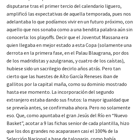
disputarse tras el primer tercio del calendario liguero,
amplificó las expectativas de aquella temporada, pues nos
adelantaba lo que podíamos vivir en un futuro próximo, con
aquello que nos sonaba como a una bendita palabra aún sin
conocerla: los playoffs. Decir que el Joventut Massana era
quien llegaba en mejor estado a esta Copa (solamente una
derrota en la primera fase, en el Palau Blaugrana, por dos
de los madridistas y azulgranas, y cuatro de los caístas),
hubiese sido un sacrilegio decirlo años atrás. Pero tan
cierto que las huestes de Aíto García Reneses iban de
gallitos por la capital maña, como su dominio mostrado
hasta ese momento. La incorporación del segundo
extranjero estaba dando sus frutos: la mayor igualdad que
se preveía antes, se confirmaba ahora. Pero no solamente
eso. Que, como apuntaba el gran Jesús del Río en “Nuevo
Basket”, acotar a 9 las fichas senior de cada plantilla, hizo
que los dos grandes no acaparasen casi el 100% de la
Selección Nacional a base de talonario, como había