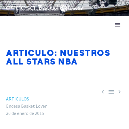
ARTICULO: NUESTROS
ALL STARS NBA



ARTICULOS
Endesa Basket Lover
30 de enero de 2015