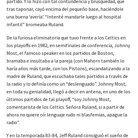
partido. Y lo hizo con tal contundencia y brusquedad, que
tras taponar, cayó encima del pequeño base, haciéndole
una buena ‘avería’. “Intenté mandarle luego al hospital
infantil” bromeaba Ruland.
De la furiosa eliminatoria que tuvo frente a los Celtics en
los playoffs en 1982, en semifinales de conferencia, Johnny
Most, el famoso speaker en los partidos de Boston,
bramaba e insultaba a la pareja (con Mahorn también lo
haría años más tarde, con los Pistons), escandalizando a la
madre de Ruland, que escuchaba tales partidos a través de
la radio y lo definía como un “deslenguado”. Johnny Most,
en toda su genialidad, llegó a decir en antena, en uno de los
últimos partidos de tal playoff, “soy Johnny Most,
comentarista de los Celtics. Señora Ruland, si a partir de
ahora no quiere oír lenguaje rudo ni blasfemias, apague la
radio”.
Y en la temporada 83-84, Jeff Ruland consiguió el sueño de