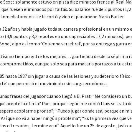
e Scott solamente estuvo en pista diez minutos frente al Real Mad
que fuesen eliminados por faltas. Su balance fue de 2 puntos (1/2 en
’. Inmediatamente se le cortó y vino el panameño Mario Butler.
a 32 años y había jugado toda su carrera profesional en un mismo e
(4,9 puntos y 3,2 rebotes en unos apreciables 17,2 minutos), pero s
Bone’, algo así como ‘Columna vertebral’, por su entrega y garra en
simo tiempo entre los mejores… ¡partiendo desde la séptima rond
 comprometidos, aunque solo sea para matar a porrazos a tu estrel
5 hasta 1987 sin jugar a causa de las lesiones y su deterioro físico
orte’ que permitió el movimiento sin carga económica.
unas frases del jugador cuando llegó a El Prat: “Me considero un 
ué acepté la oferta? Pues porque según me contó Lluís se trata de
 espero acoplarme pronto”; “Puedo jugar donde sea, porque en mi
 Así que no va a haber ningún problema”; “Es la primera vez que ven
dos o tres años, termine aquí”. Aquello fue un 25 de agosto, justo u