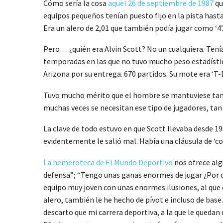
Cómo sería la cosa
aquel 26 de septiembre de 1987
qu
equipos pequeños tenían puesto fijo en la pista hasta 
Era un alero de 2,01 que también podía jugar como ‘4
Pero… ¿quién era Alvin Scott? No un cualquiera. Tení
temporadas en las que no tuvo mucho peso estadístico 
Arizona por su entrega. 670 partidos. Su mote era ‘T-
Tuvo mucho mérito que el hombre se mantuviese tantí
muchas veces se necesitan ese tipo de jugadores, tan
La clave de todo estuvo en que Scott llevaba desde 198
evidentemente le salió mal. Había una cláusula de ‘c
La hemeroteca de El Mundo Deportivo
nos ofrece alg
defensa”; “Tengo unas ganas enormes de jugar ¿Por q
equipo muy joven con unas enormes ilusiones, al que
alero, también le he hecho de pívot e incluso de base.
descarto que mi carrera deportiva, a la que le quedan 