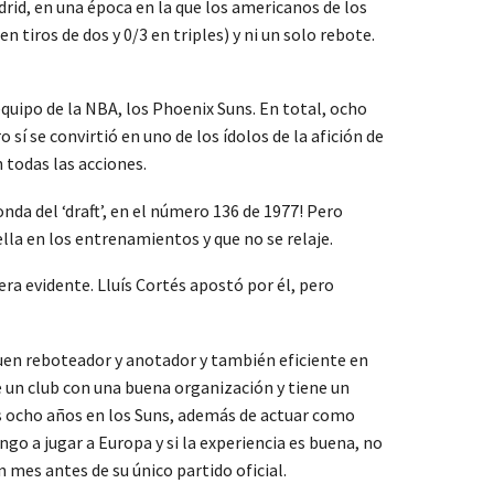
rid, en una época en la que los americanos de los
 tiros de dos y 0/3 en triples) y ni un solo rebote.
quipo de la NBA, los Phoenix Suns. En total, ocho
í se convirtió en uno de los ídolos de la afición de
 todas las acciones.
a del ‘draft’, en el número 136 de 1977! Pero
la en los entrenamientos y que no se relaje.
 era evidente. Lluís Cortés apostó por él, pero
buen reboteador y anotador y también eficiente en
 un club con una buena organización y tiene un
s ocho años en los Suns, además de actuar como
go a jugar a Europa y si la experiencia es buena, no
n mes antes de su único partido oficial.