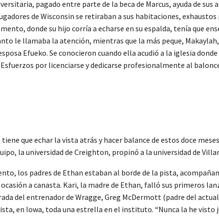
sitaria, pagado entre parte de la beca de Marcus, ayuda de sus abu
s jugadores de Wisconsin se retiraban a sus habitaciones, exhausto
mento, donde su hijo corría a echarse en su espalda, tenía que en
tanto le llamaba la atención, mientras que la más peque, Makaylah,
 esposa Efueko. Se conocieron cuando ella acudió a la iglesia donde
h. Esfuerzos por licenciarse y dedicarse profesionalmente al balon
 tiene que echar la vista atrás y hacer balance de estos doce meses
uipo, la universidad de Creighton, propinó a la universidad de Villa
nto, los padres de Ethan estaban al borde de la pista, acompañando
ocasión a canasta. Kari, la madre de Ethan, falló sus primeros lan
rada del entrenador de Wragge, Greg McDermott (padre del actual
sta, en Iowa, toda una estrella en el instituto. “Nunca la he vist