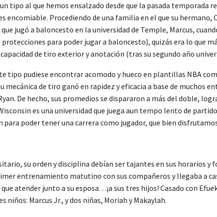
s un tipo al que hemos ensalzado desde que la pasada temporada re
 es encomiable. Procediendo de una familia en el que su hermano, C
que jugó a baloncesto en la universidad de Temple, Marcus, cuando
 protecciones para poder jugar a baloncesto), quizás era lo que má
 capacidad de tiro exterior y anotación (tras su segundo año univer
ste tipo pudiese encontrar acomodo y hueco en plantillas NBA como 
su mecánica de tiro ganó en rapidez y eficacia a base de muchos 
Ryan. De hecho, sus promedios se dispararon a más del doble, logra
Wisconsin es una universidad que juega aun tempo lento de partido
para poder tener una carrera como jugador, que bien disfrutamos 
itario, su orden y disciplina debían ser tajantes en sus horarios y f
imer entrenamiento matutino con sus compañeros y llegaba a casa 
 que atender junto a su esposa…¡a sus tres hijos! Casado con Efuek
 niños: Marcus Jr., y dos niñas, Moriah y Makaylah.