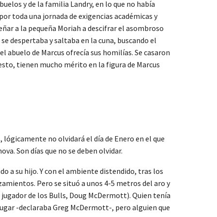
elos y de la familia Landry, en lo que no había
s por toda una jornada de exigencias académicas y
señar a la pequeña Moriah a descifrar el asombroso
 se despertaba y saltaba en la cuna, buscando el
 el abuelo de Marcus ofrecía sus homilías. Se casaron
cesto, tienen mucho mérito en la figura de Marcus
, lógicamente no olvidará el día de Enero en el que
nova. Son días que no se deben olvidar.
 a su hijo. Y con el ambiente distendido, tras los
zamientos. Pero se situó a unos 4-5 metros del aro y
 jugador de los Bulls, Doug McDermott). Quien tenía
o jugar -declaraba Greg McDermott-, pero alguien que