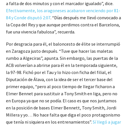
a falta de dos minutos y con el marcador igualado”, dice.
Efectivamente, los aragoneses acabaron venciendo por 81-
84 y Conde disputó 2:07
. “Días después me llevó convocado a
la Copa del Rey y que aunque perdimos contra el Barcelona,
fue una vivencia fabulosa”, recuerda.
Por desgracia para él, el baloncesto de élite se interrumpió
en Zaragoza justo después. “Tuve que hacer las maletas
rumbo a Algeciras”, apunta. Sin embargo, las puertas de la
ACB volverían a abrirse para él en la temporada siguiente,
la 97-98. Fichó por el Tau y lo hizo con ficha del filial, el
Diputación de Álava, con la idea de ser el tercer base del
primer equipo, “pero al poco tiempo de llegar ficharon a
Elmer Bennet para sustituir a Tony Smith en liga, pero no
en Europa ya que no se podía. El caso es que nos juntamos
en la posición de bases Elmer Bennett, Tony Smith, Jordi
Millera y yo… No hace falta que diga el poco protagonismo
que tenía ni siquiera en los entrenamientos”.
Sí llegó a jugar