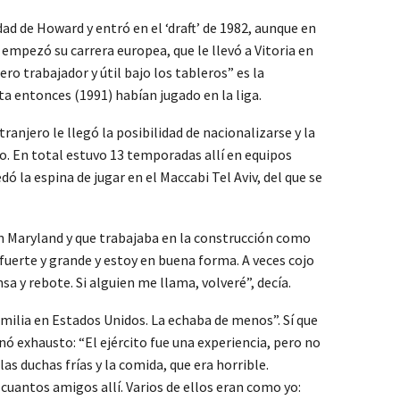
dad de Howard y entró en el ‘draft’ de 1982, aunque en
 empezó su carrera europea, que le llevó a Vitoria en
ro trabajador y útil bajo los tableros” es la
ta entonces (1991) habían jugado en la liga.
anjero le llegó la posibilidad de nacionalizarse y la
so. En total estuvo 13 temporadas allí en equipos
la espina de jugar en el Maccabi Tel Aviv, del que se
en Maryland y que trabajaba en la construcción como
 fuerte y grande y estoy en buena forma. A veces cojo
sa y rebote. Si alguien me llama, volveré”, decía.
amilia en Estados Unidos. La echaba de menos”. Sí que
nó exhausto: “El ejército fue una experiencia, pero no
as duchas frías y la comida, que era horrible.
cuantos amigos allí. Varios de ellos eran como yo: