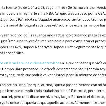
n la fuente (va de 2,04 a 2,08, según mires). Se formó en la universi
a imposible imaginarle en la NBA. Así que, tras un paso por la CBA,
1 puntos y 9,7 rebotes. “Jugador anárquico, fuerte, poco técnico pe
dible serial de ‘Gigantes del Basket’ sobre los extranjeros que has
 y ser reconocido. Tras varios años actuando ocupando plaza de extr
al judaísmo, una condición imprescindible para completar el proce
el Tel Aviv, Hapoel Nahariya y Hapoel Eilat. Seguramente le quedó 
nivel económico.
do en Israel en una curiosa entrevista
en la que contaba que vivía 
 su tiempo libre pescando. Se ofrecía descaradamente. “Todavía soy
estoy seguro de que podría volver a Israel y dar 20 minutos de defen
 selección israelí porque, afirma, “quería pasar el verano con mi f
que tiene que cumplir todo ciudadano israelí. Fue corto, pero termi
uartel, pero cada día se me hizo muy largo. Recuerdo el desierto, l
o lo único que quería es que aquello acabase. Al menos hice unos 