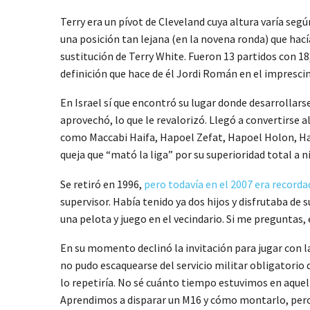
Terry era un pívot de Cleveland cuya altura varía segú
una posición tan lejana (en la novena ronda) que hací
sustitución de Terry White. Fueron 13 partidos con 18,
definición que hace de él Jordi Román en el imprescin
En Israel sí que encontró su lugar donde desarrollarse
aprovechó, lo que le revalorizó. Llegó a convertirse 
como Maccabi Haifa, Hapoel Zefat, Hapoel Holon, Hapo
queja que “mató la liga” por su superioridad total a 
Se retiró en 1996,
pero todavía en el 2007 era recorda
supervisor. Había tenido ya dos hijos y disfrutaba de
una pelota y juego en el vecindario. Si me preguntas, 
En su momento declinó la invitación para jugar con la
no pudo escaquearse del servicio militar obligatorio 
lo repetiría. No sé cuánto tiempo estuvimos en aquel c
Aprendimos a disparar un M16 y cómo montarlo, pero y