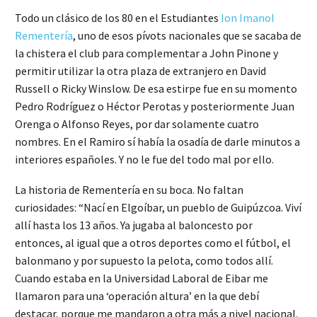
Todo un clásico de los 80 en el Estudiantes
Ion Imanol
Rementería
, uno de esos pívots nacionales que se sacaba de
la chistera el club para complementar a John Pinone y
permitir utilizar la otra plaza de extranjero en David
Russell o Ricky Winslow. De esa estirpe fue en su momento
Pedro Rodríguez o Héctor Perotas y posteriormente Juan
Orenga o Alfonso Reyes, por dar solamente cuatro
nombres. En el Ramiro sí había la osadía de darle minutos a
interiores españoles. Y no le fue del todo mal por ello.
La historia de Rementería en su boca. No faltan
curiosidades: “Nací en Elgoíbar, un pueblo de Guipúzcoa. Viví
allí hasta los 13 años. Ya jugaba al baloncesto por
entonces, al igual que a otros deportes como el fútbol, el
balonmano y por supuesto la pelota, como todos allí.
Cuando estaba en la Universidad Laboral de Eibar me
llamaron para una ‘operación altura’ en la que debí
destacar, porque me mandaron a otra más a nivel nacional.