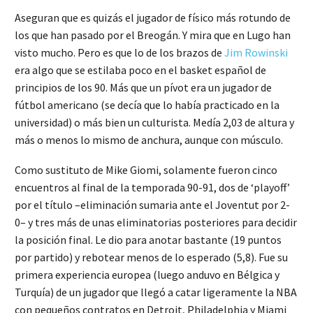
Aseguran que es quizás el jugador de físico más rotundo de
los que han pasado por el Breogán. Y mira que en Lugo han
visto mucho. Pero es que lo de los brazos de
Jim Rowinski
era algo que se estilaba poco en el basket español de
principios de los 90. Más que un pívot era un jugador de
fútbol americano (se decía que lo había practicado en la
universidad) o más bien un culturista. Medía 2,03 de altura y
más o menos lo mismo de anchura, aunque con músculo.
Como sustituto de Mike Giomi, solamente fueron cinco
encuentros al final de la temporada 90-91, dos de ‘playoff’
por el título –eliminación sumaria ante el Joventut por 2-
0– y tres más de unas eliminatorias posteriores para decidir
la posición final. Le dio para anotar bastante (19 puntos
por partido) y rebotear menos de lo esperado (5,8). Fue su
primera experiencia europea (luego anduvo en Bélgica y
Turquía) de un jugador que llegó a catar ligeramente la NBA
con pequeños contratos en Detroit, Philadelphia y Miami