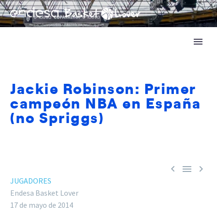
Jackie Robinson: Primer
campeón NBA en España
(no Spriggs)



JUGADORES
Endesa Basket Lover
17 de mayo de 2014