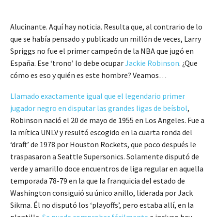
Alucinante. Aquí hay noticia. Resulta que, al contrario de lo
que se había pensado y publicado un millón de veces, Larry
Spriggs no fue el primer campeón de la NBA que jugó en
España. Ese ‘trono’ lo debe ocupar
Jackie Robinson
. ¿Que
cómo es eso y quién es este hombre? Veamos…
Llamado exactamente igual que el legendario primer
jugador negro en disputar las grandes ligas de beísbol
,
Robinson nació el 20 de mayo de 1955 en Los Angeles. Fue a
la mítica UNLV y resultó escogido en la cuarta ronda del
‘draft’ de 1978 por Houston Rockets, que poco después le
traspasaron a Seattle Supersonics. Solamente disputó de
verde y amarillo doce encuentros de liga regular en aquella
temporada 78-79 en la que la franquicia del estado de
Washington consiguió su único anillo, liderada por Jack
Sikma. Él no disputó los ‘playoffs’, pero estaba allí, en la
plantilla.
Se puede comprobar fácilmente
e incluso hay