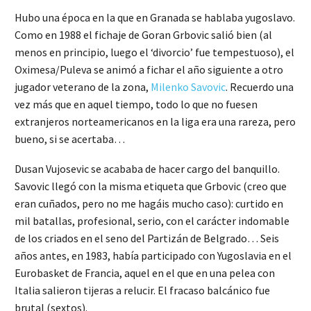
Hubo una época en la que en Granada se hablaba yugoslavo.
Como en 1988 el fichaje de Goran Grbovic salió bien (al
menos en principio, luego el ‘divorcio’ fue tempestuoso), el
Oximesa/Puleva se animó a fichar el año siguiente a otro
jugador veterano de la zona,
Milenko Savovic
. Recuerdo una
vez más que en aquel tiempo, todo lo que no fuesen
extranjeros norteamericanos en la liga era una rareza, pero
bueno, si se acertaba…
Dusan Vujosevic se acababa de hacer cargo del banquillo.
Savovic llegó con la misma etiqueta que Grbovic (creo que
eran cuñados, pero no me hagáis mucho caso): curtido en
mil batallas, profesional, serio, con el carácter indomable
de los criados en el seno del Partizán de Belgrado… Seis
años antes, en 1983, había participado con Yugoslavia en el
Eurobasket de Francia, aquel en el que en una pelea con
Italia salieron tijeras a relucir. El fracaso balcánico fue
brutal (sextos).