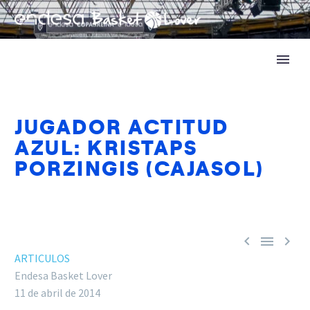
JUGADOR ACTITUD
AZUL: KRISTAPS
PORZINGIS (CAJASOL)



ARTICULOS
Endesa Basket Lover
11 de abril de 2014