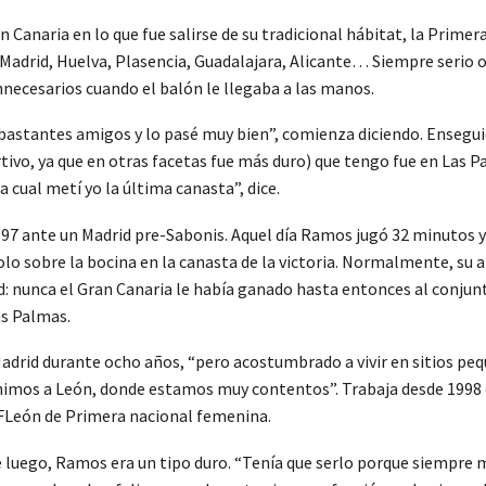
 Canaria en lo que fue salirse de su tradicional hábitat, la Primer
 Madrid, Huelva, Plasencia, Guadalajara, Alicante… Siempre serio o
nnecesarios cuando el balón le llegaba a las manos.
e bastantes amigos y lo pasé muy bien”, comienza diciendo. Ensegui
tivo, ya que en otras facetas fue más duro) que tengo fue en Las P
cual metí yo la última canasta”, dice.
8-97 ante un Madrid pre-Sabonis. Aquel día Ramos jugó 32 minutos y 
lo sobre la bocina en la canasta de la victoria. Normalmente, su a
dad: nunca el Gran Canaria le había ganado hasta entonces al conju
as Palmas.
 Madrid durante ocho años, “pero acostumbrado a vivir en sitios p
 vinimos a León, donde estamos muy contentos”. Trabaja desde 1998 
 BFLeón de Primera nacional femenina.
e luego, Ramos era un tipo duro. “Tenía que serlo porque siempre m