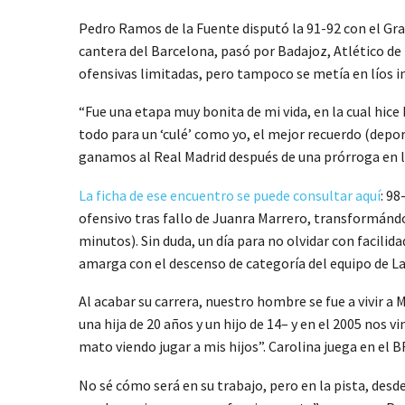
Pedro Ramos de la Fuente disputó la 91-92 con el Gran
cantera del Barcelona, pasó por Badajoz, Atlético de
ofensivas limitadas, pero tampoco se metía en líos i
“Fue una etapa muy bonita de mi vida, en la cual hic
todo para un ‘culé’ como yo, el mejor recuerdo (depor
ganamos al Real Madrid después de una prórroga en la 
La ficha de ese encuentro se puede consultar aquí
: 9
ofensivo tras fallo de Juanra Marrero, transformándo
minutos). Sin duda, un día para no olvidar con facili
amarga con el descenso de categoría del equipo de L
Al acabar su carrera, nuestro hombre se fue a vivir a
una hija de 20 años y un hijo de 14– y en el 2005 nos
mato viendo jugar a mis hijos”. Carolina juega en el
No sé cómo será en su trabajo, pero en la pista, desd