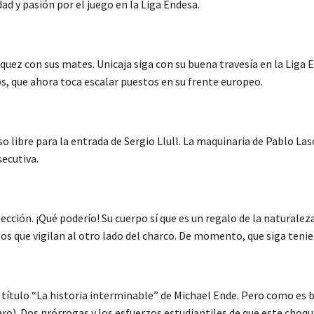
ad y pasión por el juego en la Liga Endesa.
quez con sus mates. Unicaja siga con su buena travesía en la Liga E
os, que ahora toca escalar puestos en su frente europeo.
paso libre para la entrada de Sergio Llull. La maquinaria de Pablo
secutiva.
 sección. ¡Qué poderío! Su cuerpo sí que es un regalo de la naturale
 los que vigilan al otro lado del charco. De momento, que siga teni
 Y su título “La historia interminable” de Michael Ende. Pero como e
aro). Dos prórrogas y los esfuerzos estudiantiles de que este choq