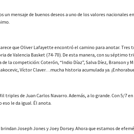
s un mensaje de buenos deseos a uno de los valores nacionales en n
nimo.
í, parece que Oliver Lafayette encontró el camino para anotar. Tre
toria de Valencia Basket (74-70). De esta manera, con su séptimo t
a de la competición: Coterón, “Indio Díaz”, Salva Díez, Branson y 
akocevic, Víctor Claver…mucha historia acumulada ya. ¡Enhorabu
 Mil triples de Juan Carlos Navarro. Además, a lo grande. Con 5/7 e
 eso le da igual. Él anota.
s brindan Joseph Jones y Joey Dorsey. Ahora que estamos de efemér