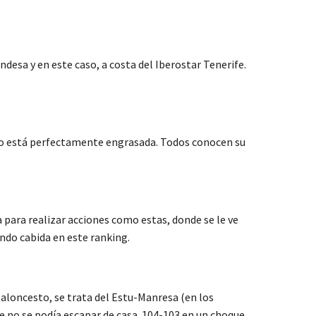
ndesa y en este caso, a costa del Iberostar Tenerife.
 Laso está perfectamente engrasada. Todos conocen su
za para realizar acciones como estas, donde se le ve
endo cabida en este ranking.
s baloncesto, se trata del Estu-Manresa (en los
ue no se podía escapar de casa. 104-103 en un choque