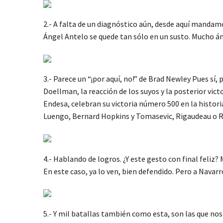
2.- A falta de un diagnóstico aún, desde aquí mandamo
Ángel Antelo se quede tan sólo en un susto. Mucho á
3.- Parece un “¡por aquí, no!” de Brad Newley Pues s
Doellman, la reacción de los suyos y la posterior vic
Endesa, celebran su victoria número 500 en la histori
Luengo, Bernard Hopkins y Tomasevic, Rigaudeau o R
4.- Hablando de logros. ¿Y este gesto con final feliz?
En este caso, ya lo ven, bien defendido. Pero a Navarro
5.- Y mil batallas también como esta, son las que no