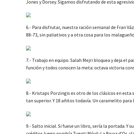
Jones y Dorsey. Sigamos disfrutando de esta agresivid
6.- Para disfrutar, nuestra ración semanal de Fran Váz
88-73, sin paliativos y a otra cosa para los malagueñ
7.- Trabajo en equipo. Salah Mejri bloquea y deja el 
función y todos conocen la meta: octava victoria con
8.- Kristaps Porzingis es otro de los clásicos en esta
tan superior. Y 18 añitos todavía. Un caramelito para
9.- Salto inicial. Si fuese un libro, sería la portada.
créditos luego pondría Tuenti Móvil-La Bruxa d’Or, cl