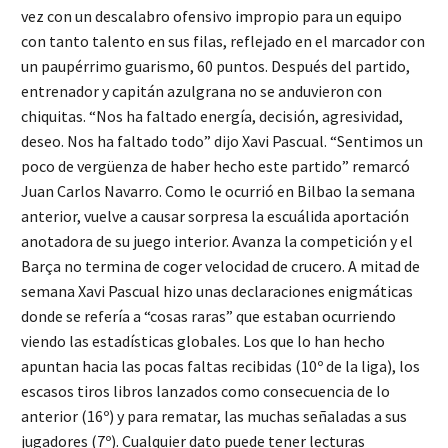
vez con un descalabro ofensivo impropio para un equipo
con tanto talento en sus filas, reflejado en el marcador con
un paupérrimo guarismo, 60 puntos. Después del partido,
entrenador y capitán azulgrana no se anduvieron con
chiquitas. “Nos ha faltado energía, decisión, agresividad,
deseo. Nos ha faltado todo” dijo Xavi Pascual. “Sentimos un
poco de vergüenza de haber hecho este partido” remarcó
Juan Carlos Navarro. Como le ocurrió en Bilbao la semana
anterior, vuelve a causar sorpresa la escuálida aportación
anotadora de su juego interior. Avanza la competición y el
Barça no termina de coger velocidad de crucero. A mitad de
semana Xavi Pascual hizo unas declaraciones enigmáticas
donde se refería a “cosas raras” que estaban ocurriendo
viendo las estadísticas globales. Los que lo han hecho
apuntan hacia las pocas faltas recibidas (10º de la liga), los
escasos tiros libros lanzados como consecuencia de lo
anterior (16º) y para rematar, las muchas señaladas a sus
jugadores (7º). Cualquier dato puede tener lecturas