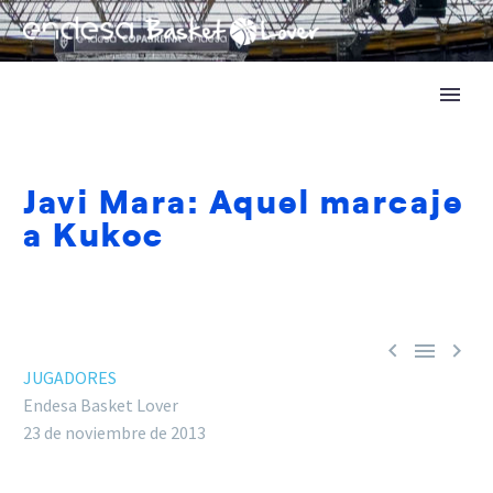
Javi Mara: Aquel marcaje
a Kukoc



JUGADORES
Endesa Basket Lover
23 de noviembre de 2013