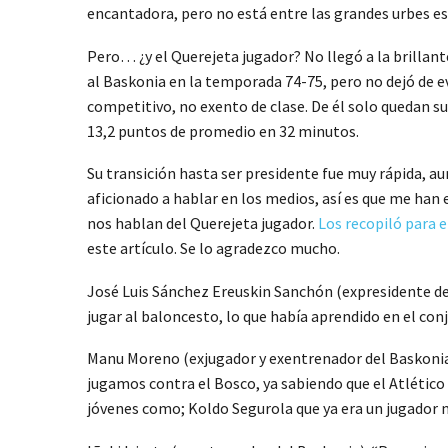
encantadora, pero no está entre las grandes urbes es
Pero… ¿y el Querejeta jugador? No llegó a la brilla
al Baskonia en la temporada 74-75, pero no dejó de e
competitivo, no exento de clase. De él solo quedan s
13,2 puntos de promedio en 32 minutos.
Su transición hasta ser presidente fue muy rápida, a
aficionado a hablar en los medios, así es que me ha
nos hablan del Querejeta jugador.
Los recopiló para 
este artículo. Se lo agradezco mucho.
José Luis Sánchez Ereuskin Sanchón (expresidente del
jugar al baloncesto, lo que había aprendido en el conju
Manu Moreno (exjugador y exentrenador del Baskonia)
jugamos contra el Bosco, ya sabiendo que el Atlético
jóvenes como; Koldo Segurola que ya era un jugador 