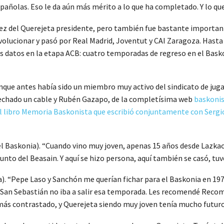
pañolas. Eso le da aún más mérito a lo que ha completado. Y lo que
ntez del Querejeta presidente, pero también fue bastante importan
volucionar y pasó por Real Madrid, Joventut y CAI Zaragoza. Hasta 
us datos en la etapa ACB: cuatro temporadas de regreso en el Basko
unque antes había sido un miembro muy activo del sindicato de jug
n echado un cable y Rubén Gazapo, de la completísima web
baskoni
el libro Memoria Baskonista que escribió conjuntamente con Sergi
 Baskonia). “Cuando vino muy joven, apenas 15 años desde Lazkao, 
nto del Beasain. Y aquí se hizo persona, aquí también se casó, tuvo 
. “Pepe Laso y Sanchón me querían fichar para el Baskonia en 1974
 San Sebastián no iba a salir esa temporada. Les recomendé Recom
más contrastado, y Querejeta siendo muy joven tenía mucho futuro