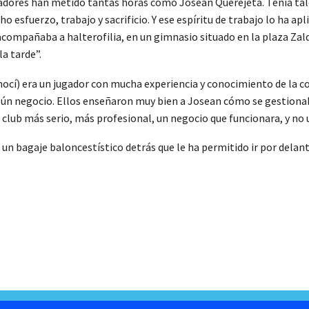
gadores han metido tantas horas como Josean Querejeta. Tenía talen
ho esfuerzo, trabajo y sacrificio. Y ese espíritu de trabajo lo ha 
e acompañaba a halterofilia, en un gimnasio situado en la plaza Za
a tarde”.
nocí) era un jugador con mucha experiencia y conocimiento de la c
lgún negocio. Ellos enseñaron muy bien a Josean cómo se gestiona
n club más serio, más profesional, un negocio que funcionara, y no
n un bagaje baloncestístico detrás que le ha permitido ir por dela