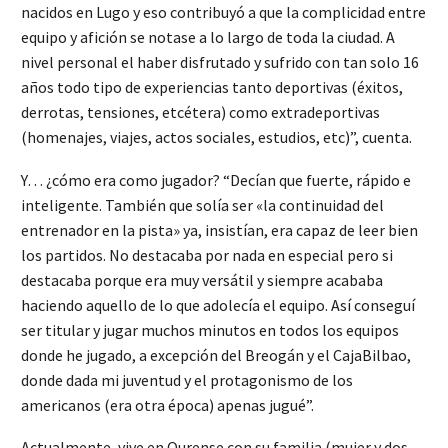
nacidos en Lugo y eso contribuyó a que la complicidad entre
equipo y afición se notase a lo largo de toda la ciudad. A
nivel personal el haber disfrutado y sufrido con tan solo 16
años todo tipo de experiencias tanto deportivas (éxitos,
derrotas, tensiones, etcétera) como extradeportivas
(homenajes, viajes, actos sociales, estudios, etc)”, cuenta.
Y… ¿cómo era como jugador? “Decían que fuerte, rápido e
inteligente. También que solía ser «la continuidad del
entrenador en la pista» ya, insistían, era capaz de leer bien
los partidos. No destacaba por nada en especial pero si
destacaba porque era muy versátil y siempre acababa
haciendo aquello de lo que adolecía el equipo. Así conseguí
ser titular y jugar muchos minutos en todos los equipos
donde he jugado, a excepción del Breogán y el CajaBilbao,
donde dada mi juventud y el protagonismo de los
americanos (era otra época) apenas jugué”.
Actualmente, vive en Ourense con su familia (mujer y dos