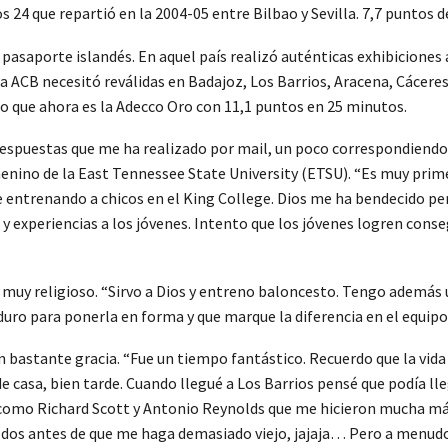
los 24 que repartió en la 2004-05 entre Bilbao y Sevilla. 7,7 puntos 
asaporte islandés. En aquel país realizó auténticas exhibiciones a
a ACB necesitó reválidas en Badajoz, Los Barrios, Aracena, Cácere
 lo que ahora es la Adecco Oro con 11,1 puntos en 25 minutos.
espuestas que me ha realizado por mail, un poco correspondiendo a 
enino de la East Tennessee State University (ETSU). “Es muy prim
 entrenando a chicos en el King College. Dios me ha bendecido p
experiencias a los jóvenes. Intento que los jóvenes logren consegu
muy religioso. “Sirvo a Dios y entreno baloncesto. Tengo además u
uro para ponerla en forma y que marque la diferencia en el equipo
 bastante gracia. “Fue un tiempo fantástico. Recuerdo que la vida e
de casa, bien tarde. Cuando llegué a Los Barrios pensé que podía ll
 como Richard Scott y Antonio Reynolds que me hicieron mucha más 
 o dos antes de que me haga demasiado viejo, jajaja… Pero a menu