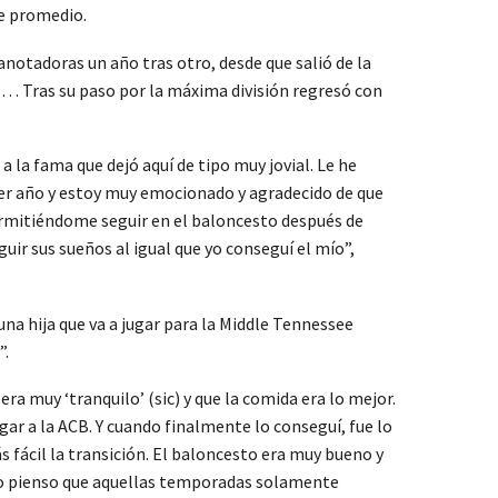
de promedio.
notadoras un año tras otro, desde que salió de la
s… Tras su paso por la máxima división regresó con
la fama que dejó aquí de tipo muy jovial. Le he
er año y estoy muy emocionado y agradecido de que
ermitiéndome seguir en el baloncesto después de
ir sus sueños al igual que yo conseguí el mío”,
na hija que va a jugar para la Middle Tennessee
”.
ra muy ‘tranquilo’ (sic) y que la comida era lo mejor.
egar a la ACB. Y cuando finalmente lo conseguí, fue lo
fácil la transición. El baloncesto era muy bueno y
do pienso que aquellas temporadas solamente