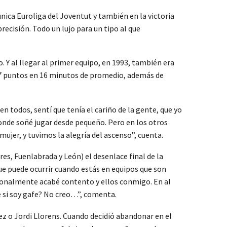
nica Euroliga del Joventut y también en la victoria
recisión. Todo un lujo para un tipo al que
 Y al llegar al primer equipo, en 1993, también era
 5,7 puntos en 16 minutos de promedio, además de
n todos, sentí que tenía el cariño de la gente, que yo
onde soñé jugar desde pequeño. Pero en los otros
jer, y tuvimos la alegría del ascenso”, cuenta.
es, Fuenlabrada y León) el desenlace final de la
que puede ocurrir cuando estás en equipos que son
sonalmente acabé contento y ellos conmigo. En al
e si soy gafe? No creo…”, comenta.
z o Jordi Llorens. Cuando decidió abandonar en el