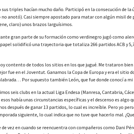
sus triples hacían mucho daño. Participó en la consecución de la ú
ero no anotó). Casi siempre apostado para matar con algún misil de p
iene, claro) unos brazos larguísimos.
rante gran parte de su formación como verdinegro jugó como alero.
se papel solidificó una trayectoria que totaliza 266 partidos ACB y
y contento de todos los sitios en los que jugué. Me trataron bien e
or fue en el Joventut. Ganamos la Copa de Europa y era el sitio d
nlabrada… Por supuesto también León, que fue donde conocí a mi mu
imos seis clubs en la actual Liga Endesa (Manresa, Cantabria, Cácer
 esos había unas circunstancias específicas y el descenso es algo 
después de ganar 13 partidos, lo cual es increíble. Pero yo per
porada siguiente, lo cual indica que no tuve que hacerlo mal. ¿Qu
e de vez en cuando se reencuentra con compañeros como Dani Pére