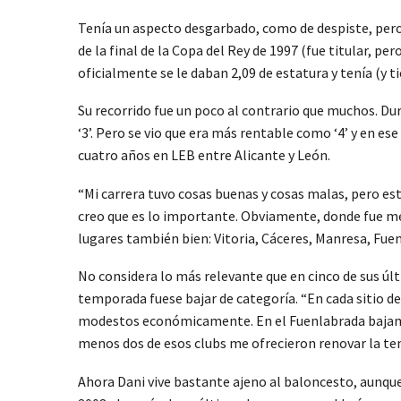
Tenía un aspecto desgarbado, como de despiste, pero 
de la final de la Copa del Rey de 1997 (fue titular, p
oficialmente se le daban 2,09 de estatura y tenía (y t
Su recorrido fue un poco al contrario que muchos. Du
‘3’. Pero se vio que era más rentable como ‘4’ y en e
cuatro años en LEB entre Alicante y León.
“Mi carrera tuvo cosas buenas y cosas malas, pero esto
creo que es lo importante. Obviamente, donde fue mej
lugares también bien: Vitoria, Cáceres, Manresa, Fue
No considera lo más relevante que en cinco de sus últ
temporada fuese bajar de categoría. “En cada sitio de
modestos económicamente. En el Fuenlabrada bajamos 
menos dos de esos clubs me ofrecieron renovar la tem
Ahora Dani vive bastante ajeno al baloncesto, aunqu