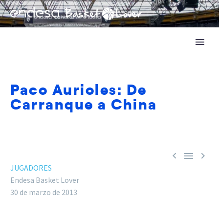
Paco Aurioles: De
Carranque a China



JUGADORES
Endesa Basket Lover
30 de marzo de 2013