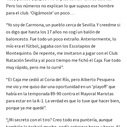
Pero los números no explican lo que supuso ese hombre
para el club. ‘Oigámosle’ un poco…
“Yo soy de Carmona, un pueblo cerca de Sevilla. Y creedme si
os digo que hasta los 17 años no cogí un balón de
baloncesto. Fue todo un poco extraño. Anteriormente, lo
mío era el fútbol, jugaba con los Escolapios de
Montequinto. De repente, me invitaron a jugar con el Club
Natación Sevilla y al poco tiempo me fichó el Caja. Fue todo
muy rápido, pero me lo curré”.
“El Caja me cedió al Coria del Río, pero Alberto Pesquera
me vio y me quiso dar una oportunidad en un ‘playoff’ que
había en la temporada 89-90 contra el Mayoral Maristas
para estar en la A-1. La verdad es que lo tuve que hacer bien,
porque ya me quedé”.
“¿Mi secreto con el tiro? Creo todo era puntería, aunque
también lo trabajé mucho, podía entrenar horas y horas. Al