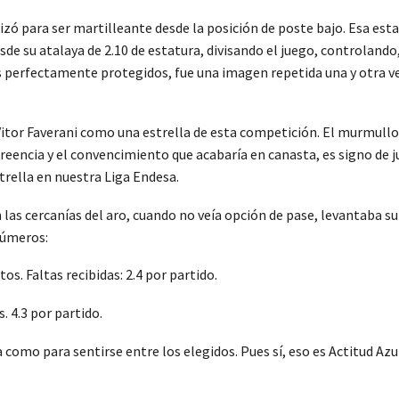
ilizó para ser martilleante desde la posición de poste bajo. Esa e
sde su atalaya de 2.10 de estatura, divisando el juego, controlando
tos perfectamente protegidos, fue una imagen repetida una y otra 
 Vitor Faverani como una estrella de esta competición. El murmull
creencia y el convencimiento que acabaría en canasta, es signo de j
rella en nuestra Liga Endesa.
n las cercanías del aro, cuando no veía opción de pase, levantaba 
números:
os. Faltas recibidas: 2.4 por partido.
. 4.3 por partido.
 como para sentirse entre los elegidos. Pues sí, eso es Actitud Azu