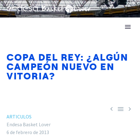
COPA DEL REY: ¿ALGÚN
CAMPEÓN NUEVO EN
VITORIA?



ARTICULOS
Endesa Basket Lover
6 de febrero de 2013