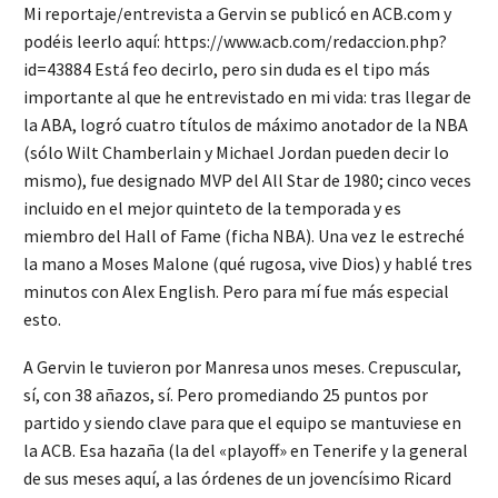
Mi reportaje/entrevista a Gervin se publicó en ACB.com y
podéis leerlo aquí: https://www.acb.com/redaccion.php?
id=43884 Está feo decirlo, pero sin duda es el tipo más
importante al que he entrevistado en mi vida: tras llegar de
la ABA, logró cuatro títulos de máximo anotador de la NBA
(sólo Wilt Chamberlain y Michael Jordan pueden decir lo
mismo), fue designado MVP del All Star de 1980; cinco veces
incluido en el mejor quinteto de la temporada y es
miembro del Hall of Fame (ficha NBA). Una vez le estreché
la mano a Moses Malone (qué rugosa, vive Dios) y hablé tres
minutos con Alex English. Pero para mí fue más especial
esto.
A Gervin le tuvieron por Manresa unos meses. Crepuscular,
sí, con 38 añazos, sí. Pero promediando 25 puntos por
partido y siendo clave para que el equipo se mantuviese en
la ACB. Esa hazaña (la del «playoff» en Tenerife y la general
de sus meses aquí, a las órdenes de un jovencísimo Ricard