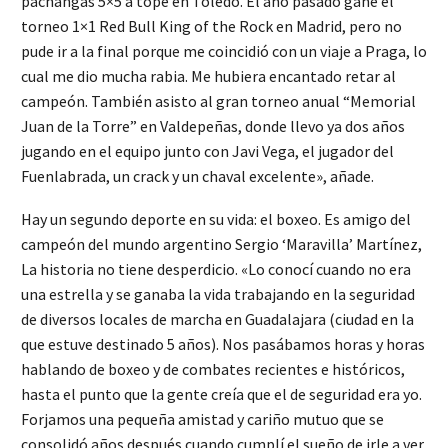
pachangas 5×5 a tope en Toledo. El año pasado gané el
torneo 1×1 Red Bull King of the Rock en Madrid, pero no
pude ir a la final porque me coincidió con un viaje a Praga, lo
cual me dio mucha rabia. Me hubiera encantado retar al
campeón. También asisto al gran torneo anual “Memorial
Juan de la Torre” en Valdepeñas, donde llevo ya dos años
jugando en el equipo junto con Javi Vega, el jugador del
Fuenlabrada, un crack y un chaval excelente», añade.
Hay un segundo deporte en su vida: el boxeo. Es amigo del
campeón del mundo argentino Sergio ‘Maravilla’ Martínez,
La historia no tiene desperdicio. «Lo conocí cuando no era
una estrella y se ganaba la vida trabajando en la seguridad
de diversos locales de marcha en Guadalajara (ciudad en la
que estuve destinado 5 años). Nos pasábamos horas y horas
hablando de boxeo y de combates recientes e históricos,
hasta el punto que la gente creía que el de seguridad era yo.
Forjamos una pequeña amistad y cariño mutuo que se
consolidó años después cuando cumplí el sueño de irle a ver