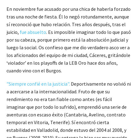
En noviembre fue acusado por una chica de haberla forzado
tras una noche de fiesta. Él lo negó rotundamente, aunque
sí reconoció que hubo relación. Tres años después, tras el
juicio,
fue absuelto
. Es imposible imaginar todo lo que pasó
por su cabeza, porque primero está la absolución judicial y
luego la social. Os confieso que me dio verdadero asco ver a
los aficionados del equipo de mi ciudad, Cáceres, gritándole
‘violador’ en los playoffs de la LEB Oro hace dos años,
cuando vino con el Burgos.
"Siempre confié en la justicia".
Deportivamente no volvió ni
a acercarse a la internacionalidad. Fruto de que su
rendimiento no era tan fiable como antes (es fácil
imaginar que por todo lo sufrido), emprendió una serie de
aventuras con escaso éxito (Cantabria, Avelino, contrato
temporal en Vitoria, Tenerife). Sí encontró cierta
estabilidad en Valladolid, donde estuvo del 2004 al 2008, y
en Burgos (2008-2010). Su entrega le hizo ser muy querido